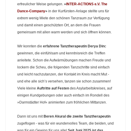
erfreulicher Weise gelungen.
»
INTER-ACTIONS e.V. The
Dance-Company
»
in der Kurfürsten-Anlage stellte uns für
extrem wenig Miete den schönen Tanzraum zur Verfügung
und damit einen geschützten Ort, an dem die Frauen
gemeinsam mit allen warm werden und sich öffnen können.
Wir konnten die
erfahrene Tanztherapeutin Derya Din
c
gewinnen, die einfühlsam und kenntnisreich die Treffen
anleitete. Schon die Aufwärmübungen machen Freude und
lockern die Scheu, die folgenden Tanzschritte sind einfach
und leicht nachzutanzen, der Kontakt im Kreis macht Mut -
und ehe alle sich’s versehen, tanzen sie schon zusammen!
Viele kleine
Auftritte auf Festen
des Asylarbeitskreises, auf
einigen Kundgebungen oder auch einfach im Rondell des
»Darmstädter Hof« animierten zum fröhlichen Mittanzen.
Dann ist uns mit
Beren Akural
die zweite Tanztherapeutin
zugeflogen - was für ein wundervolles Team, die beiden, und
was für ein Gewinn für uns alle!
Seit Juni 2025 ist das