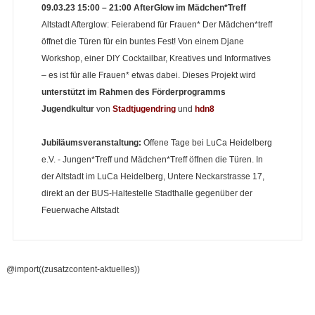
09.03.23 15:00 – 21:00 AfterGlow im Mädchen*Treff
Altstadt Afterglow: Feierabend für Frauen* Der Mädchen*treff
öffnet die Türen für ein buntes Fest! Von einem Djane
Workshop, einer DIY Cocktailbar, Kreatives und Informatives
– es ist für alle Frauen* etwas dabei. Dieses Projekt wird
unterstützt im Rahmen des Förderprogramms
Jugendkultur
von
Stadtjugendring
und
hdn8
Jubiläumsveranstaltung:
Offene Tage bei LuCa Heidelberg
e.V. - Jungen*Treff und Mädchen*Treff öffnen die Türen. In
der Altstadt im LuCa Heidelberg, Untere Neckarstrasse 17,
direkt an der BUS-Haltestelle Stadthalle gegenüber der
Feuerwache Altstadt
@import((zusatzcontent-aktuelles))