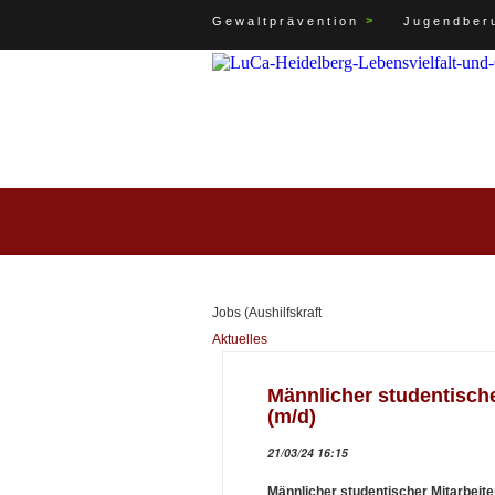
>
Gewaltprävention
Jugendberu
Jobs (Aushilfskraft
Aktuelles
Männlicher studentische
(m/d)
21/03/24 16:15
Männlicher studentischer Mitarbeite