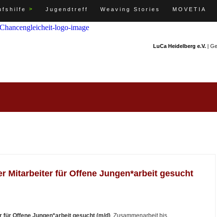
>
fshilfe
Jugendtreff
Weaving Stories
MOVETIA
LuCa Heidelberg e.V.
| G
r Mitarbeiter für Offene Jungen*arbeit gesucht
r für Offene Jungen*arbeit gesucht (m/d)
, Zusammenarbeit bis