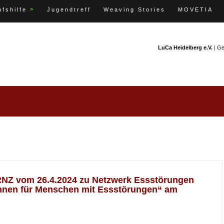
>
fshilfe
Jugendtreff
Weaving Stories
MOVETIA
LuCa Heidelberg e.V.
| G
l RNZ vom 26.4.2024 zu Netzwerk Essstörungen
hnen für Menschen mit Essstörungen“ am