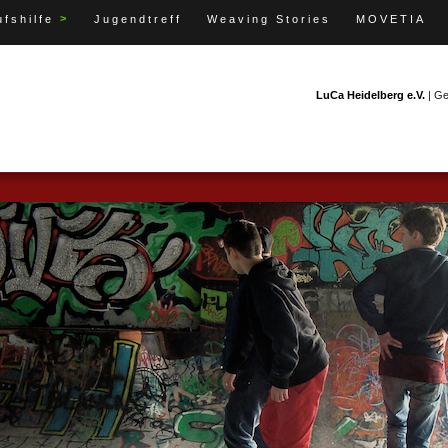
>
fshilfe
Jugendtreff
Weaving Stories
MOVETIA
LuCa Heidelberg e.V.
| G