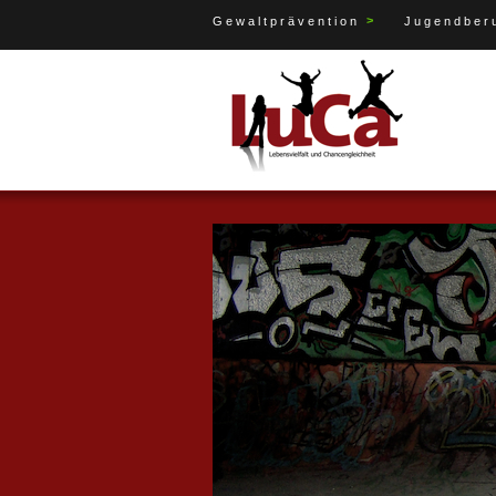
>
Gewaltprävention
Jugendberu