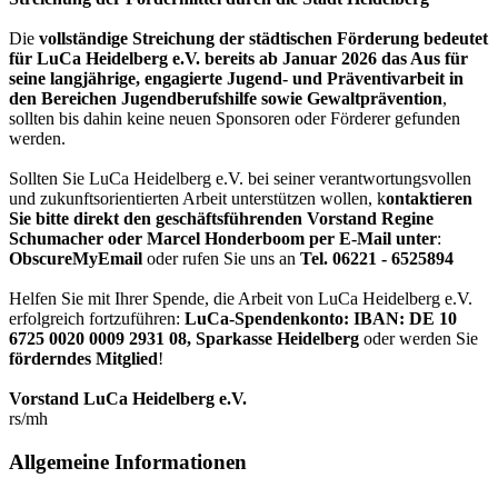
Die
vollständige Streichung der städtischen Förderung bedeutet
für LuCa Heidelberg e.V. bereits ab Januar 2026 das Aus für
seine langjährige, engagierte Jugend- und Präventivarbeit in
den Bereichen Jugendberufshilfe sowie Gewaltprävention
,
sollten bis dahin keine neuen Sponsoren oder Förderer gefunden
werden.
Sollten Sie LuCa Heidelberg e.V. bei seiner verantwortungsvollen
und zukunftsorientierten Arbeit unterstützen wollen, k
ontaktieren
Sie bitte direkt den geschäftsführenden Vorstand Regine
Schumacher oder Marcel Honderboom per E-Mail unter
:
ObscureMyEmail
oder rufen Sie uns an
Tel. 06221 - 6525894
Helfen Sie mit Ihrer Spende, die Arbeit von LuCa Heidelberg e.V.
erfolgreich fortzuführen:
LuCa-Spendenkonto: IBAN:
DE 10
6725 0020 0009 2931 08
,
Sparkasse Heidelberg
oder werden Sie
förderndes Mitglied
!
Vorstand LuCa Heidelberg e.V.
rs/mh
Allgemeine Informationen