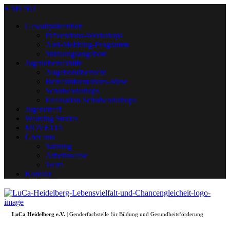
+ MENU
Gewaltprävention
Präventions-Workshops
Anti-Mobbing-Programm
Stärkungsangebote
Jugendberufshilfe
Angebotsübersicht
Berufsinformations-börse
Schulworkshops
Evaluation Schulworkshops
Jugendtreff
Weaving Stories
MOVETIA
Über uns
Satzung
Arbeitsweise
Team
Kontakt
LuCa Heidelberg e.V.
| Genderfachstelle für Bildung und Gesundheitsförderung