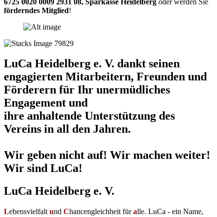
6725 0020 0009 2931 08
,
Sparkasse Heidelberg
oder werden Sie
förderndes Mitglied
!
LuCa Heidelberg e. V. dankt seinen
engagierten Mitarbeitern, Freunden und
Förderern für Ihr unermüdliches
Engagement und
ihre anhaltende Unterstützung des
Vereins in all den Jahren.
Wir geben nicht auf! Wir machen weiter!
Wir sind LuCa!
LuCa Heidelberg e. V.
L
ebensvielfalt
u
nd
C
hancengleichheit für
a
lle. LuCa - ein Name,