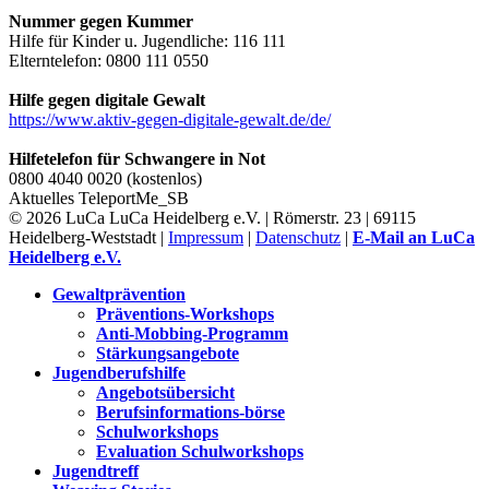
Nummer gegen Kummer
Hilfe für Kinder u. Jugendliche: 116 111
Elterntelefon: 0800 111 0550
Hilfe gegen digitale Gewalt
https://www.aktiv-gegen-digitale-gewalt.de/de/
Hilfetelefon für Schwangere in Not
0800 4040 0020 (kostenlos)
Aktuelles
TeleportMe_SB
© 2026 LuCa LuCa Heidelberg e.V. | Römerstr. 23 | 69115
Heidelberg-Weststadt |
Impressum
|
Datenschutz
|
E-Mail an LuCa
Heidelberg e.V.
Gewaltprävention
Präventions-Workshops
Anti-Mobbing-Programm
Stärkungsangebote
Jugendberufshilfe
Angebotsübersicht
Berufsinformations-börse
Schulworkshops
Evaluation Schulworkshops
Jugendtreff