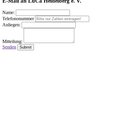
E-Mail an LuCa Heidelberg e. V.
Name:
Telefononummer
Anliegen:
Mitteilung:
Senden