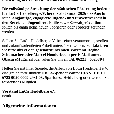
Die
vollständige Streichung der städtischen Förderung bedeutet
für LuCa Heidelberg e.V. bereits ab Januar 2026 das Aus für
seine langjährige, engagierte Jugend- und Präventivarbeit in
den Bereichen Jugendberufshilfe sowie Gewaltprävention
,
sollten bis dahin keine neuen Sponsoren oder Förderer gefunden
werden.
Sollten Sie LuCa Heidelberg e.V. bei seiner verantwortungsvollen
und zukunftsorientierten Arbeit unterstützen wollen, k
ontaktieren
Sie bitte direkt den geschäftsführenden Vorstand Regine
Schumacher oder Marcel Honderboom per E-Mail unter
:
ObscureMyEmail
oder rufen Sie uns an
Tel. 06221 - 6525894
Helfen Sie mit Ihrer Spende, die Arbeit von LuCa Heidelberg e.V.
erfolgreich fortzuführen:
LuCa-Spendenkonto: IBAN:
DE 10
6725 0020 0009 2931 08
,
Sparkasse Heidelberg
oder werden Sie
förderndes Mitglied
!
Vorstand LuCa Heidelberg e.V.
rs/mh
Allgemeine Informationen