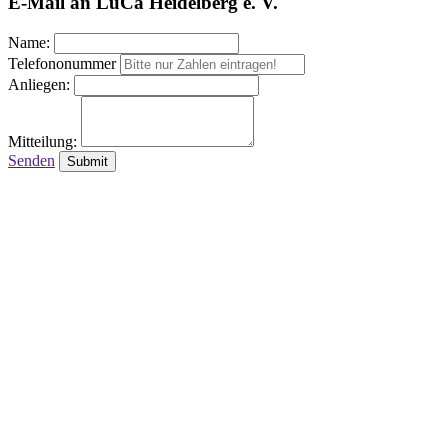
E-Mail an LuCa Heidelberg e. V.
Name:
Telefononummer
Anliegen:
Mitteilung:
Senden