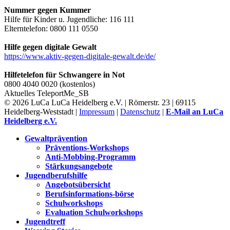
Nummer gegen Kummer
Hilfe für Kinder u. Jugendliche: 116 111
Elterntelefon: 0800 111 0550
Hilfe gegen digitale Gewalt
https://www.aktiv-gegen-digitale-gewalt.de/de/
Hilfetelefon für Schwangere in Not
0800 4040 0020 (kostenlos)
Aktuelles
TeleportMe_SB
© 2026 LuCa LuCa Heidelberg e.V. | Römerstr. 23 | 69115
Heidelberg-Weststadt |
Impressum
|
Datenschutz
|
E-Mail an LuCa
Heidelberg e.V.
Gewaltprävention
Präventions-Workshops
Anti-Mobbing-Programm
Stärkungsangebote
Jugendberufshilfe
Angebotsübersicht
Berufsinformations-börse
Schulworkshops
Evaluation Schulworkshops
Jugendtreff