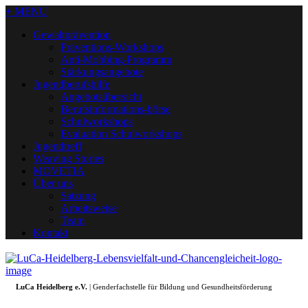
+ MENU
Gewaltprävention
Präventions-Workshops
Anti-Mobbing-Programm
Stärkungsangebote
Jugendberufshilfe
Angebotsübersicht
Berufsinformations-börse
Schulworkshops
Evaluation Schulworkshops
Jugendtreff
Weaving Stories
MOVETIA
Über uns
Satzung
Arbeitsweise
Team
Kontakt
LuCa Heidelberg e.V.
| Genderfachstelle für Bildung und Gesundheitsförderung