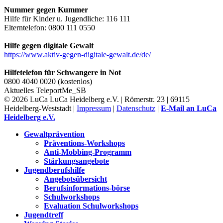
Nummer gegen Kummer
Hilfe für Kinder u. Jugendliche: 116 111
Elterntelefon: 0800 111 0550
Hilfe gegen digitale Gewalt
https://www.aktiv-gegen-digitale-gewalt.de/de/
Hilfetelefon für Schwangere in Not
0800 4040 0020 (kostenlos)
Aktuelles
TeleportMe_SB
© 2026 LuCa LuCa Heidelberg e.V. | Römerstr. 23 | 69115
Heidelberg-Weststadt |
Impressum
|
Datenschutz
|
E-Mail an LuCa
Heidelberg e.V.
Gewaltprävention
Präventions-Workshops
Anti-Mobbing-Programm
Stärkungsangebote
Jugendberufshilfe
Angebotsübersicht
Berufsinformations-börse
Schulworkshops
Evaluation Schulworkshops
Jugendtreff