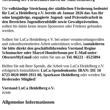
Die
vollständige Streichung der städtischen Förderung bedeutet
für LuCa Heidelberg e.V. bereits ab Januar 2026 das Aus für
seine langjährige, engagierte Jugend- und Präventivarbeit in
den Bereichen Jugendberufshilfe sowie Gewaltprävention
,
sollten bis dahin keine neuen Sponsoren oder Förderer gefunden
werden.
Sollten Sie LuCa Heidelberg e.V. bei seiner verantwortungsvollen
und zukunftsorientierten Arbeit unterstützen wollen, k
ontaktieren
Sie bitte direkt den geschäftsführenden Vorstand Regine
Schumacher oder Marcel Honderboom per E-Mail unter
:
ObscureMyEmail
oder rufen Sie uns an
Tel. 06221 - 6525894
Helfen Sie mit Ihrer Spende, die Arbeit von LuCa Heidelberg e.V.
erfolgreich fortzuführen:
LuCa-Spendenkonto: IBAN:
DE 10
6725 0020 0009 2931 08
,
Sparkasse Heidelberg
oder werden Sie
förderndes Mitglied
!
Vorstand LuCa Heidelberg e.V.
rs/mh
Allgemeine Informationen