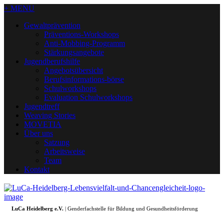
+ MENU
Gewaltprävention
Präventions-Workshops
Anti-Mobbing-Programm
Stärkungsangebote
Jugendberufshilfe
Angebotsübersicht
Berufsinformations-börse
Schulworkshops
Evaluation Schulworkshops
Jugendtreff
Weaving Stories
MOVETIA
Über uns
Satzung
Arbeitsweise
Team
Kontakt
LuCa Heidelberg e.V.
| Genderfachstelle für Bildung und Gesundheitsförderung