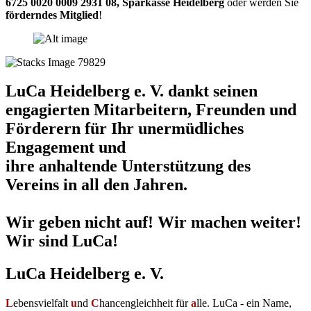
6725 0020 0009 2931 08
,
Sparkasse Heidelberg
oder werden Sie
förderndes Mitglied
!
LuCa Heidelberg e. V. dankt seinen
engagierten Mitarbeitern, Freunden und
Förderern für Ihr unermüdliches
Engagement und
ihre anhaltende Unterstützung des
Vereins in all den Jahren.
Wir geben nicht auf! Wir machen weiter!
Wir sind LuCa!
LuCa Heidelberg e. V.
L
ebensvielfalt
u
nd
C
hancengleichheit für
a
lle. LuCa - ein Name,