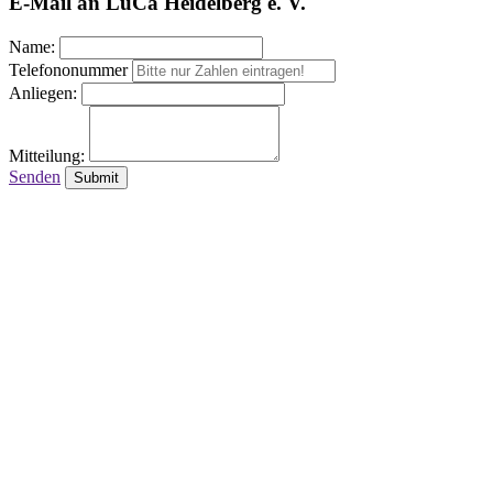
E-Mail an LuCa Heidelberg e. V.
Name:
Telefononummer
Anliegen:
Mitteilung:
Senden