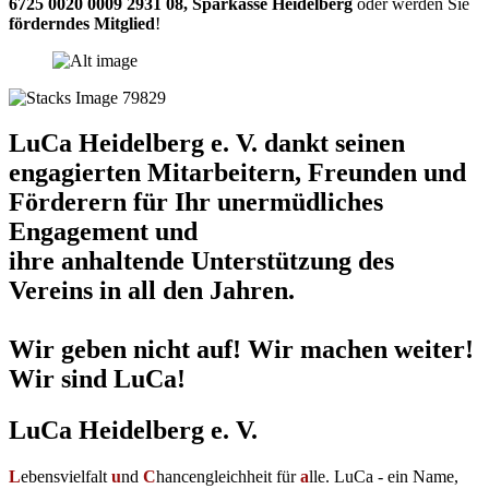
6725 0020 0009 2931 08
,
Sparkasse Heidelberg
oder werden Sie
förderndes Mitglied
!
LuCa Heidelberg e. V. dankt seinen
engagierten Mitarbeitern, Freunden und
Förderern für Ihr unermüdliches
Engagement und
ihre anhaltende Unterstützung des
Vereins in all den Jahren.
Wir geben nicht auf! Wir machen weiter!
Wir sind LuCa!
LuCa Heidelberg e. V.
L
ebensvielfalt
u
nd
C
hancengleichheit für
a
lle. LuCa - ein Name,