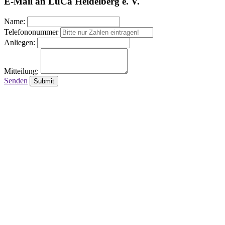
E-Mail an LuCa Heidelberg e. V.
Name:
Telefononummer
Anliegen:
Mitteilung:
Senden