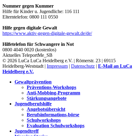
Nummer gegen Kummer
Hilfe für Kinder u. Jugendliche: 116 111
Elterntelefon: 0800 111 0550
Hilfe gegen digitale Gewalt
https://www.aktiv-gegen-digitale-gewalt.de/de/
Hilfetelefon für Schwangere in Not
0800 4040 0020 (kostenlos)
Aktuelles
TeleportMe_SB
© 2026 LuCa LuCa Heidelberg e.V. | Römerstr. 23 | 69115
Heidelberg-Weststadt |
Impressum
|
Datenschutz
|
E-Mail an LuCa
Heidelberg e.V.
Gewaltprävention
Präventions-Workshops
Anti-Mobbing-Programm
Stärkungsangebote
Jugendberufshilfe
Angebotsübersicht
Berufsinformations-börse
Schulworkshops
Evaluation Schulworkshops
Jugendtreff