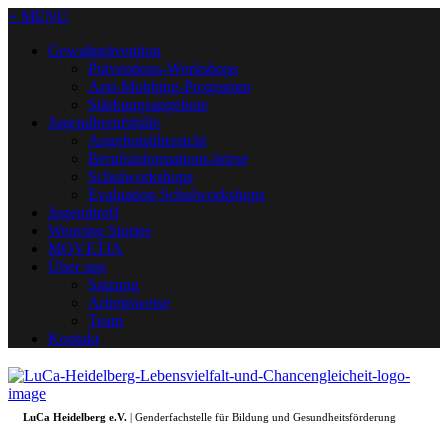
+ MENU
Gewaltprävention
Präventions-Workshops
Anti-Mobbing-Programm
Stärkungsangebote
Jugendberufshilfe
Angebotsübersicht
Berufsinformations-börse
Schulworkshops
Evaluation Schulworkshops
Jugendtreff
Weaving Stories
MOVETIA
Über uns
Satzung
Arbeitsweise
Team
Kontakt
LuCa Heidelberg e.V.
| Genderfachstelle für Bildung und Gesundheitsförderung