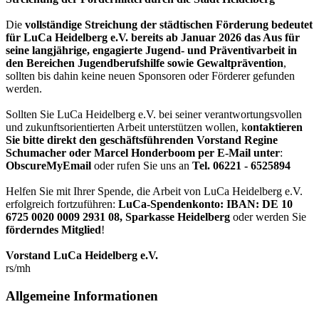
Die
vollständige Streichung der städtischen Förderung bedeutet
für LuCa Heidelberg e.V. bereits ab Januar 2026 das Aus für
seine langjährige, engagierte Jugend- und Präventivarbeit in
den Bereichen Jugendberufshilfe sowie Gewaltprävention
,
sollten bis dahin keine neuen Sponsoren oder Förderer gefunden
werden.
Sollten Sie LuCa Heidelberg e.V. bei seiner verantwortungsvollen
und zukunftsorientierten Arbeit unterstützen wollen, k
ontaktieren
Sie bitte direkt den geschäftsführenden Vorstand Regine
Schumacher oder Marcel Honderboom per E-Mail unter
:
ObscureMyEmail
oder rufen Sie uns an
Tel. 06221 - 6525894
Helfen Sie mit Ihrer Spende, die Arbeit von LuCa Heidelberg e.V.
erfolgreich fortzuführen:
LuCa-Spendenkonto: IBAN:
DE 10
6725 0020 0009 2931 08
,
Sparkasse Heidelberg
oder werden Sie
förderndes Mitglied
!
Vorstand LuCa Heidelberg e.V.
rs/mh
Allgemeine Informationen