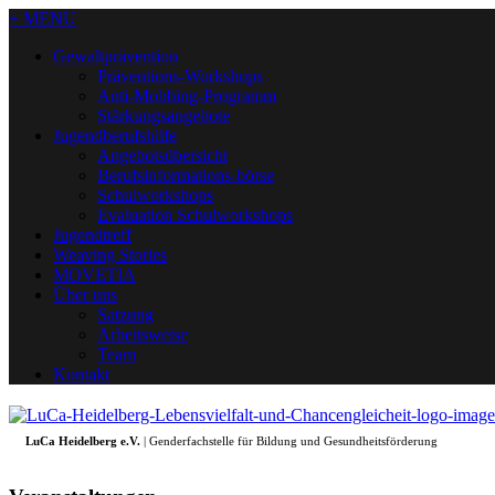
+ MENU
Gewaltprävention
Präventions-Workshops
Anti-Mobbing-Programm
Stärkungsangebote
Jugendberufshilfe
Angebotsübersicht
Berufsinformations-börse
Schulworkshops
Evaluation Schulworkshops
Jugendtreff
Weaving Stories
MOVETIA
Über uns
Satzung
Arbeitsweise
Team
Kontakt
LuCa Heidelberg e.V.
| Genderfachstelle für Bildung und Gesundheitsförderung