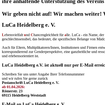
ihre anhaltende Unterstützung des Vereins 
Wir geben nicht auf! Wir machen weiter! 
LuCa Heidelberg e. V.
L
ebensvielfalt
u
nd
C
hancengleichheit für
a
lle. LuCa - ein Name, de
geschlechtssensibel, das bedeutet, die spezifischen Belange von Mädc
Auch für Eltern, Multiplikatoren/Innen, Institutionen und Firmen en
korrespondierend zur Genderperspektive, eine ganzheitliche und resso
und erlebensorientiert ist.
LuCa Heidelberg e.V. ist aktuell nur per E-Mail errei
Schreiben Sie uns unter Angabe Ihrer Telefonnummmer
und wir rufen Sie gerne zurück
Postanschrift LuCa Heidelberg e. V.
ab 01.04.2026:
Römerstr. 23
69115 Heidelberg-Weststadt
E-Mail an LuCa Heidelberg e. V.