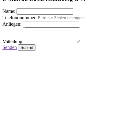
Name:
Telefononummer
Anliegen:
Mitteilung:
Senden