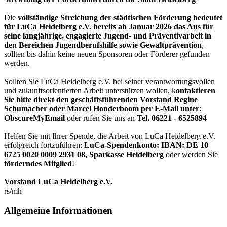
Die
vollständige Streichung der städtischen Förderung bedeutet
für LuCa Heidelberg e.V. bereits ab Januar 2026 das Aus für
seine langjährige, engagierte Jugend- und Präventivarbeit in
den Bereichen Jugendberufshilfe sowie Gewaltprävention
,
sollten bis dahin keine neuen Sponsoren oder Förderer gefunden
werden.
Sollten Sie LuCa Heidelberg e.V. bei seiner verantwortungsvollen
und zukunftsorientierten Arbeit unterstützen wollen, k
ontaktieren
Sie bitte direkt den geschäftsführenden Vorstand Regine
Schumacher oder Marcel Honderboom per E-Mail unter
:
ObscureMyEmail
oder rufen Sie uns an
Tel. 06221 - 6525894
Helfen Sie mit Ihrer Spende, die Arbeit von LuCa Heidelberg e.V.
erfolgreich fortzuführen:
LuCa-Spendenkonto: IBAN:
DE 10
6725 0020 0009 2931 08
,
Sparkasse Heidelberg
oder werden Sie
förderndes Mitglied
!
Vorstand LuCa Heidelberg e.V.
rs/mh
Allgemeine Informationen