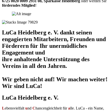
6725 0020 0009 2931 08
,
Sparkasse Heidelberg
oder werden Sie
förderndes Mitglied
!
LuCa Heidelberg e. V. dankt seinen
engagierten Mitarbeitern, Freunden und
Förderern für Ihr unermüdliches
Engagement und
ihre anhaltende Unterstützung des
Vereins in all den Jahren.
Wir geben nicht auf! Wir machen weiter!
Wir sind LuCa!
LuCa Heidelberg e. V.
L
ebensvielfalt
u
nd
C
hancengleichheit für
a
lle. LuCa - ein Name,