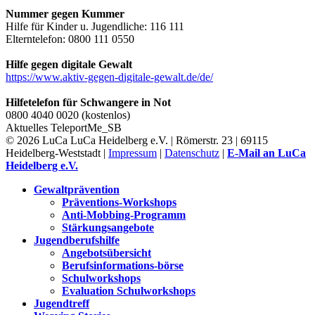
Nummer gegen Kummer
Hilfe für Kinder u. Jugendliche: 116 111
Elterntelefon: 0800 111 0550
Hilfe gegen digitale Gewalt
https://www.aktiv-gegen-digitale-gewalt.de/de/
Hilfetelefon für Schwangere in Not
0800 4040 0020 (kostenlos)
Aktuelles
TeleportMe_SB
© 2026 LuCa LuCa Heidelberg e.V. | Römerstr. 23 | 69115
Heidelberg-Weststadt |
Impressum
|
Datenschutz
|
E-Mail an LuCa
Heidelberg e.V.
Gewaltprävention
Präventions-Workshops
Anti-Mobbing-Programm
Stärkungsangebote
Jugendberufshilfe
Angebotsübersicht
Berufsinformations-börse
Schulworkshops
Evaluation Schulworkshops
Jugendtreff