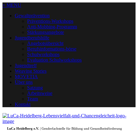
+ MENU
Gewaltprävention
Präventions-Workshops
Anti-Mobbing-Programm
Stärkungsangebote
Jugendberufshilfe
Angebotsübersicht
Berufsinformations-börse
Schulworkshops
Evaluation Schulworkshops
Jugendtreff
Weaving Stories
MOVETIA
Über uns
Satzung
Arbeitsweise
Team
Kontakt
LuCa Heidelberg e.V.
| Genderfachstelle für Bildung und Gesundheitsförderung