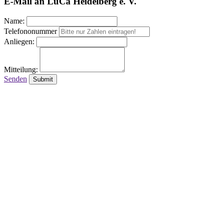
E-Mail an LuCa Heidelberg e. V.
Name:
Telefononummer
Anliegen:
Mitteilung:
Senden