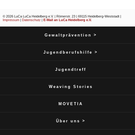
© 2026 LuCa LuCa Heidelberg e.V. | Römerstr. 23 | 69115 Heidelberg-Weststadt |
Impressum
|
Datenschutz
|
E-Mail an LuCa Heidelberg e.V.
>
Gewaltprävention
>
Jugendberufshilfe
Jugendtreff
Weaving Stories
MOVETIA
>
Über uns