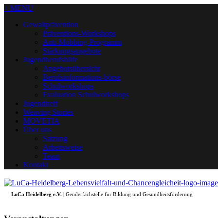
+ MENU
Gewaltprävention
Präventions-Workshops
Anti-Mobbing-Programm
Stärkungsangebote
Jugendberufshilfe
Angebotsübersicht
Berufsinformations-börse
Schulworkshops
Evaluation Schulworkshops
Jugendtreff
Weaving Stories
MOVETIA
Über uns
Satzung
Arbeitsweise
Team
Kontakt
LuCa Heidelberg e.V.
| Genderfachstelle für Bildung und Gesundheitsförderung