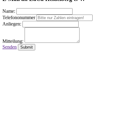
Name:
Telefononummer
Anliegen:
Mitteilung:
Senden