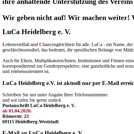
ihre anhaltende Unterstützung des Vereins 
Wir geben nicht auf! Wir machen weiter! 
LuCa Heidelberg e. V.
L
ebensvielfalt
u
nd
C
hancengleichheit für
a
lle. LuCa - ein Name, de
geschlechtssensibel, das bedeutet, die spezifischen Belange von Mädc
Auch für Eltern, Multiplikatoren/Innen, Institutionen und Firmen en
korrespondierend zur Genderperspektive, eine ganzheitliche und resso
und erlebensorientiert ist.
LuCa Heidelberg e.V. ist aktuell nur per E-Mail errei
Schreiben Sie uns unter Angabe Ihrer Telefonnummmer
und wir rufen Sie gerne zurück
Postanschrift LuCa Heidelberg e. V.
ab 01.04.2026:
Römerstr. 23
69115 Heidelberg-Weststadt
E-Mail an LuCa Heidelberg e. V.