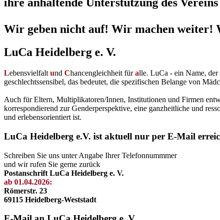
ihre anhaltende Unterstützung des Vereins 
Wir geben nicht auf! Wir machen weiter! 
LuCa Heidelberg e. V.
L
ebensvielfalt
u
nd
C
hancengleichheit für
a
lle. LuCa - ein Name, de
geschlechtssensibel, das bedeutet, die spezifischen Belange von Mädc
Auch für Eltern, Multiplikatoren/Innen, Institutionen und Firmen en
korrespondierend zur Genderperspektive, eine ganzheitliche und resso
und erlebensorientiert ist.
LuCa Heidelberg e.V. ist aktuell nur per E-Mail errei
Schreiben Sie uns unter Angabe Ihrer Telefonnummmer
und wir rufen Sie gerne zurück
Postanschrift LuCa Heidelberg e. V.
ab 01.04.2026:
Römerstr. 23
69115 Heidelberg-Weststadt
E-Mail an LuCa Heidelberg e. V.