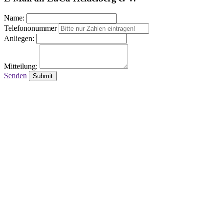
Name:
Telefononummer
Anliegen:
Mitteilung:
Senden