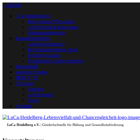
+ MENU
Gewaltprävention
Präventions-Workshops
Anti-Mobbing-Programm
Stärkungsangebote
Jugendberufshilfe
Angebotsübersicht
Berufsinformations-börse
Schulworkshops
Evaluation Schulworkshops
Jugendtreff
Weaving Stories
MOVETIA
Über uns
Satzung
Arbeitsweise
Team
Kontakt
LuCa Heidelberg e.V.
| Genderfachstelle für Bildung und Gesundheitsförderung