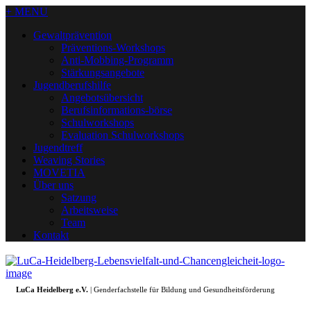
+ MENU
Gewaltprävention
Präventions-Workshops
Anti-Mobbing-Programm
Stärkungsangebote
Jugendberufshilfe
Angebotsübersicht
Berufsinformations-börse
Schulworkshops
Evaluation Schulworkshops
Jugendtreff
Weaving Stories
MOVETIA
Über uns
Satzung
Arbeitsweise
Team
Kontakt
LuCa Heidelberg e.V.
| Genderfachstelle für Bildung und Gesundheitsförderung