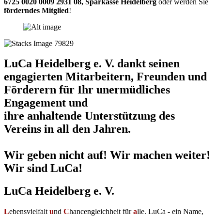
6725 0020 0009 2931 08
,
Sparkasse Heidelberg
oder werden Sie
förderndes Mitglied
!
LuCa Heidelberg e. V. dankt seinen
engagierten Mitarbeitern, Freunden und
Förderern für Ihr unermüdliches
Engagement und
ihre anhaltende Unterstützung des
Vereins in all den Jahren.
Wir geben nicht auf! Wir machen weiter!
Wir sind LuCa!
LuCa Heidelberg e. V.
L
ebensvielfalt
u
nd
C
hancengleichheit für
a
lle. LuCa - ein Name,