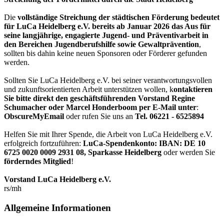
Die
vollständige Streichung der städtischen Förderung bedeutet
für LuCa Heidelberg e.V. bereits ab Januar 2026 das Aus für
seine langjährige, engagierte Jugend- und Präventivarbeit in
den Bereichen Jugendberufshilfe sowie Gewaltprävention
,
sollten bis dahin keine neuen Sponsoren oder Förderer gefunden
werden.
Sollten Sie LuCa Heidelberg e.V. bei seiner verantwortungsvollen
und zukunftsorientierten Arbeit unterstützen wollen, k
ontaktieren
Sie bitte direkt den geschäftsführenden Vorstand Regine
Schumacher oder Marcel Honderboom per E-Mail unter
:
ObscureMyEmail
oder rufen Sie uns an
Tel. 06221 - 6525894
Helfen Sie mit Ihrer Spende, die Arbeit von LuCa Heidelberg e.V.
erfolgreich fortzuführen:
LuCa-Spendenkonto: IBAN:
DE 10
6725 0020 0009 2931 08
,
Sparkasse Heidelberg
oder werden Sie
förderndes Mitglied
!
Vorstand LuCa Heidelberg e.V.
rs/mh
Allgemeine Informationen