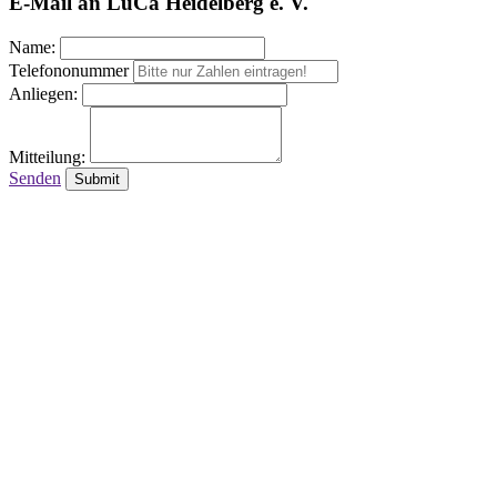
E-Mail an LuCa Heidelberg e. V.
Name:
Telefononummer
Anliegen:
Mitteilung:
Senden