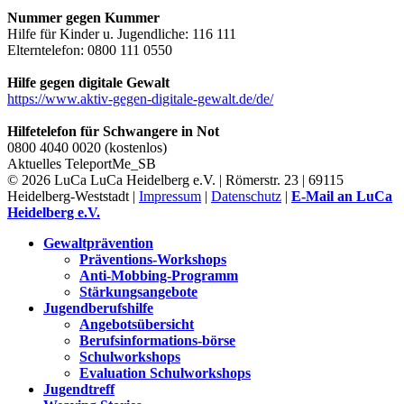
Nummer gegen Kummer
Hilfe für Kinder u. Jugendliche: 116 111
Elterntelefon: 0800 111 0550
Hilfe gegen digitale Gewalt
https://www.aktiv-gegen-digitale-gewalt.de/de/
Hilfetelefon für Schwangere in Not
0800 4040 0020 (kostenlos)
Aktuelles
TeleportMe_SB
© 2026 LuCa LuCa Heidelberg e.V. | Römerstr. 23 | 69115
Heidelberg-Weststadt |
Impressum
|
Datenschutz
|
E-Mail an LuCa
Heidelberg e.V.
Gewaltprävention
Präventions-Workshops
Anti-Mobbing-Programm
Stärkungsangebote
Jugendberufshilfe
Angebotsübersicht
Berufsinformations-börse
Schulworkshops
Evaluation Schulworkshops
Jugendtreff