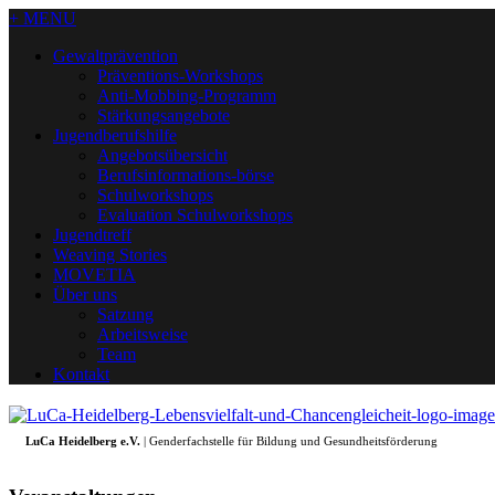
+ MENU
Gewaltprävention
Präventions-Workshops
Anti-Mobbing-Programm
Stärkungsangebote
Jugendberufshilfe
Angebotsübersicht
Berufsinformations-börse
Schulworkshops
Evaluation Schulworkshops
Jugendtreff
Weaving Stories
MOVETIA
Über uns
Satzung
Arbeitsweise
Team
Kontakt
LuCa Heidelberg e.V.
| Genderfachstelle für Bildung und Gesundheitsförderung