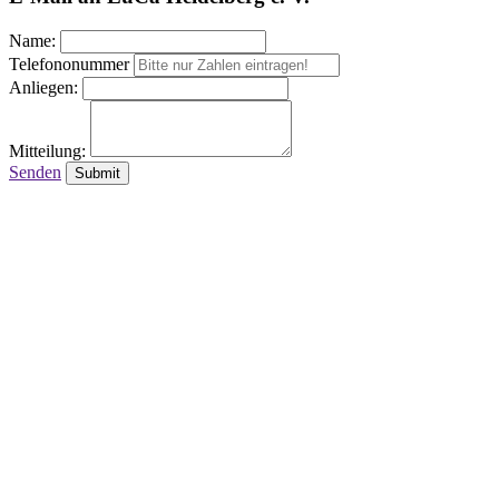
Name:
Telefononummer
Anliegen:
Mitteilung:
Senden