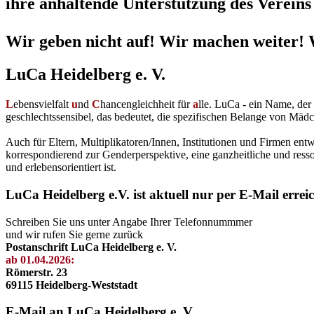
ihre anhaltende Unterstützung des Vereins 
Wir geben nicht auf! Wir machen weiter! 
LuCa Heidelberg e. V.
L
ebensvielfalt
u
nd
C
hancengleichheit für
a
lle. LuCa - ein Name, de
geschlechtssensibel, das bedeutet, die spezifischen Belange von Mädc
Auch für Eltern, Multiplikatoren/Innen, Institutionen und Firmen en
korrespondierend zur Genderperspektive, eine ganzheitliche und resso
und erlebensorientiert ist.
LuCa Heidelberg e.V. ist aktuell nur per E-Mail errei
Schreiben Sie uns unter Angabe Ihrer Telefonnummmer
und wir rufen Sie gerne zurück
Postanschrift LuCa Heidelberg e. V.
ab 01.04.2026:
Römerstr. 23
69115 Heidelberg-Weststadt
E-Mail an LuCa Heidelberg e. V.