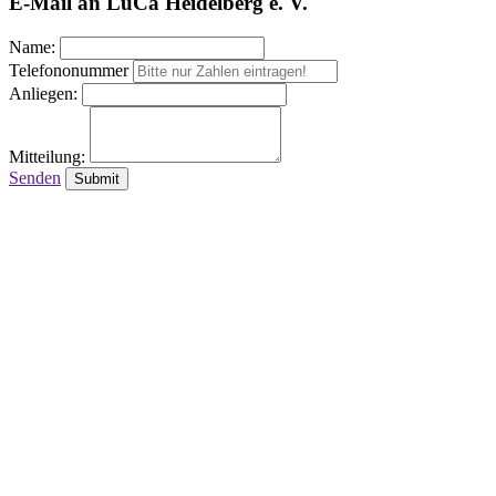
E-Mail an LuCa Heidelberg e. V.
Name:
Telefononummer
Anliegen:
Mitteilung:
Senden