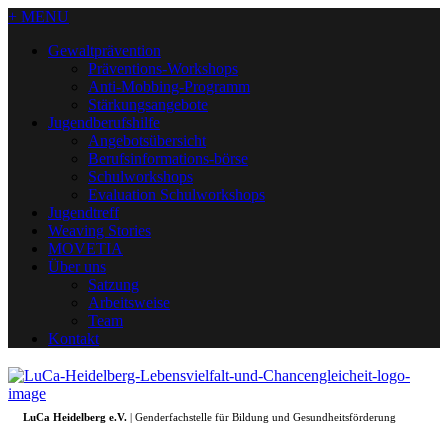
+ MENU
Gewaltprävention
Präventions-Workshops
Anti-Mobbing-Programm
Stärkungsangebote
Jugendberufshilfe
Angebotsübersicht
Berufsinformations-börse
Schulworkshops
Evaluation Schulworkshops
Jugendtreff
Weaving Stories
MOVETIA
Über uns
Satzung
Arbeitsweise
Team
Kontakt
LuCa Heidelberg e.V.
| Genderfachstelle für Bildung und Gesundheitsförderung