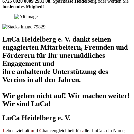
6725 0020 0009 2931 08
,
Sparkasse Heidelberg
oder werden Sie
förderndes Mitglied
!
LuCa Heidelberg e. V. dankt seinen
engagierten Mitarbeitern, Freunden und
Förderern für Ihr unermüdliches
Engagement und
ihre anhaltende Unterstützung des
Vereins in all den Jahren.
Wir geben nicht auf! Wir machen weiter!
Wir sind LuCa!
LuCa Heidelberg e. V.
L
ebensvielfalt
u
nd
C
hancengleichheit für
a
lle. LuCa - ein Name,