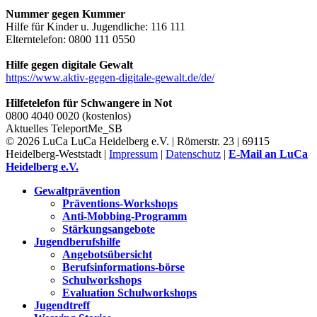
Nummer gegen Kummer
Hilfe für Kinder u. Jugendliche: 116 111
Elterntelefon: 0800 111 0550
Hilfe gegen digitale Gewalt
https://www.aktiv-gegen-digitale-gewalt.de/de/
Hilfetelefon für Schwangere in Not
0800 4040 0020 (kostenlos)
Aktuelles
TeleportMe_SB
© 2026 LuCa LuCa Heidelberg e.V. | Römerstr. 23 | 69115
Heidelberg-Weststadt |
Impressum
|
Datenschutz
|
E-Mail an LuCa
Heidelberg e.V.
Gewaltprävention
Präventions-Workshops
Anti-Mobbing-Programm
Stärkungsangebote
Jugendberufshilfe
Angebotsübersicht
Berufsinformations-börse
Schulworkshops
Evaluation Schulworkshops
Jugendtreff