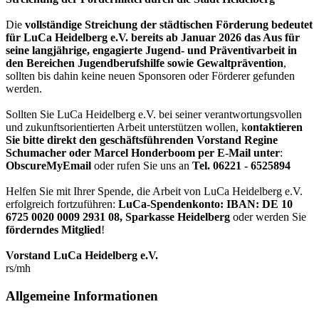
Die
vollständige Streichung der städtischen Förderung bedeutet
für LuCa Heidelberg e.V. bereits ab Januar 2026 das Aus für
seine langjährige, engagierte Jugend- und Präventivarbeit in
den Bereichen Jugendberufshilfe sowie Gewaltprävention
,
sollten bis dahin keine neuen Sponsoren oder Förderer gefunden
werden.
Sollten Sie LuCa Heidelberg e.V. bei seiner verantwortungsvollen
und zukunftsorientierten Arbeit unterstützen wollen, k
ontaktieren
Sie bitte direkt den geschäftsführenden Vorstand Regine
Schumacher oder Marcel Honderboom per E-Mail unter
:
ObscureMyEmail
oder rufen Sie uns an
Tel. 06221 - 6525894
Helfen Sie mit Ihrer Spende, die Arbeit von LuCa Heidelberg e.V.
erfolgreich fortzuführen:
LuCa-Spendenkonto: IBAN:
DE 10
6725 0020 0009 2931 08
,
Sparkasse Heidelberg
oder werden Sie
förderndes Mitglied
!
Vorstand LuCa Heidelberg e.V.
rs/mh
Allgemeine Informationen