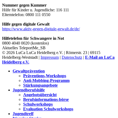
Nummer gegen Kummer
Hilfe für Kinder u. Jugendliche: 116 111
Elterntelefon: 0800 111 0550
Hilfe gegen digitale Gewalt
https://www.aktiv-gegen-digitale-gewalt.de/de/
Hilfetelefon für Schwangere in Not
0800 4040 0020 (kostenlos)
Aktuelles
TeleportMe_SB
© 2026 LuCa LuCa Heidelberg e.V. | Römerstr. 23 | 69115
Heidelberg-Weststadt |
Impressum
|
Datenschutz
|
E-Mail an LuCa
Heidelberg e.V.
Gewaltprävention
Präventions-Workshops
Anti-Mobbing-Programm
Stärkungsangebote
Jugendberufshilfe
Angebotsübersicht
Berufsinformations-börse
Schulworkshops
Evaluation Schulworkshops
Jugendtreff