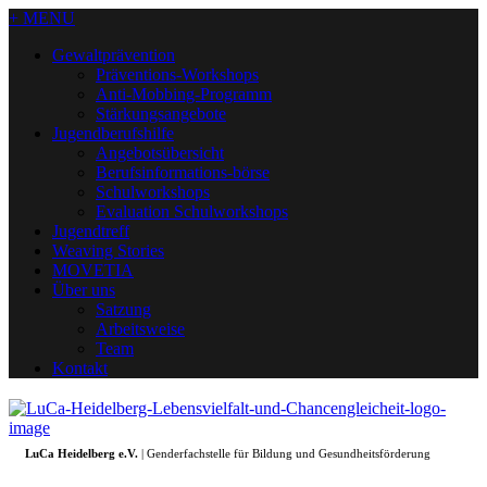
+ MENU
Gewaltprävention
Präventions-Workshops
Anti-Mobbing-Programm
Stärkungsangebote
Jugendberufshilfe
Angebotsübersicht
Berufsinformations-börse
Schulworkshops
Evaluation Schulworkshops
Jugendtreff
Weaving Stories
MOVETIA
Über uns
Satzung
Arbeitsweise
Team
Kontakt
LuCa Heidelberg e.V.
| Genderfachstelle für Bildung und Gesundheitsförderung