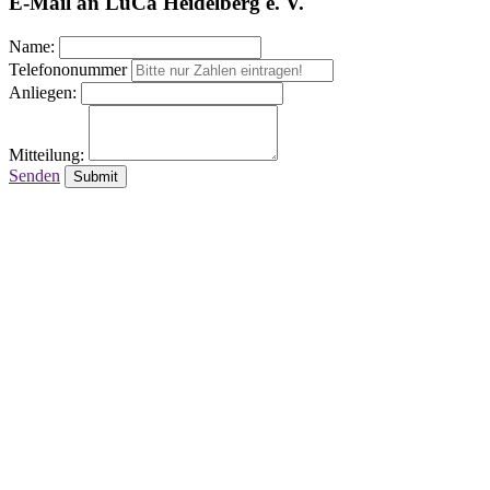
E-Mail an LuCa Heidelberg e. V.
Name:
Telefononummer
Anliegen:
Mitteilung:
Senden