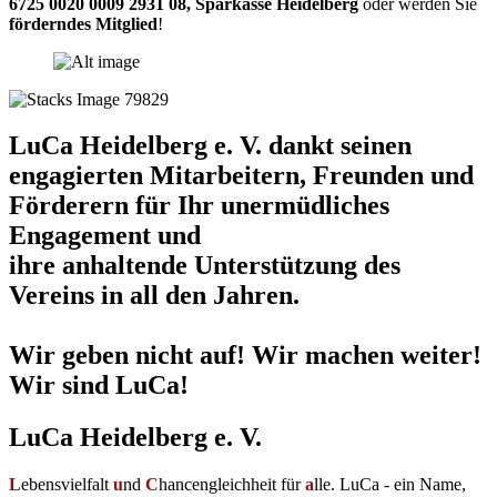
6725 0020 0009 2931 08
,
Sparkasse Heidelberg
oder werden Sie
förderndes Mitglied
!
LuCa Heidelberg e. V. dankt seinen
engagierten Mitarbeitern, Freunden und
Förderern für Ihr unermüdliches
Engagement und
ihre anhaltende Unterstützung des
Vereins in all den Jahren.
Wir geben nicht auf! Wir machen weiter!
Wir sind LuCa!
LuCa Heidelberg e. V.
L
ebensvielfalt
u
nd
C
hancengleichheit für
a
lle. LuCa - ein Name,