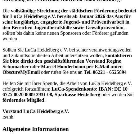
Die
vollständige Streichung der städtischen Förderung bedeutet
für LuCa Heidelberg e.V. bereits ab Januar 2026 das Aus für
seine langjährige, engagierte Jugend- und Präventivarbeit in
den Bereichen Jugendberufshilfe sowie Gewaltprävention
,
sollten bis dahin keine neuen Sponsoren oder Förderer gefunden
werden.
Sollten Sie LuCa Heidelberg e.V. bei seiner verantwortungsvollen
und zukunftsorientierten Arbeit unterstützen wollen, k
ontaktieren
Sie bitte direkt den geschäftsführenden Vorstand Regine
Schumacher oder Marcel Honderboom per E-Mail unter
:
ObscureMyEmail
oder rufen Sie uns an
Tel. 06221 - 6525894
Helfen Sie mit Ihrer Spende, die Arbeit von LuCa Heidelberg e.V.
erfolgreich fortzuführen:
LuCa-Spendenkonto: IBAN:
DE 10
6725 0020 0009 2931 08
,
Sparkasse Heidelberg
oder werden Sie
förderndes Mitglied
!
Vorstand LuCa Heidelberg e.V.
rs/mh
Allgemeine Informationen