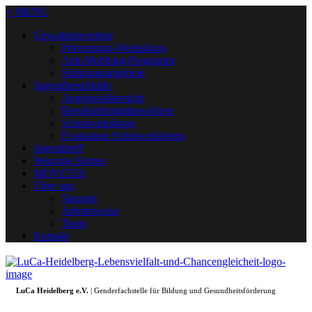
+ MENU
Gewaltprävention
Präventions-Workshops
Anti-Mobbing-Programm
Stärkungsangebote
Jugendberufshilfe
Angebotsübersicht
Berufsinformations-börse
Schulworkshops
Evaluation Schulworkshops
Jugendtreff
Weaving Stories
MOVETIA
Über uns
Satzung
Arbeitsweise
Team
Kontakt
LuCa Heidelberg e.V.
| Genderfachstelle für Bildung und Gesundheitsförderung