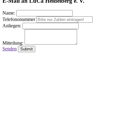
E-Mail an LuCa Heidelberg e. V.
Name:
Telefononummer
Anliegen:
Mitteilung:
Senden