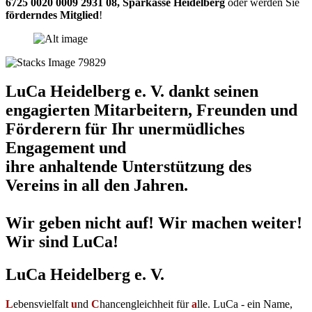
6725 0020 0009 2931 08
,
Sparkasse Heidelberg
oder werden Sie
förderndes Mitglied
!
LuCa Heidelberg e. V. dankt seinen
engagierten Mitarbeitern, Freunden und
Förderern für Ihr unermüdliches
Engagement und
ihre anhaltende Unterstützung des
Vereins in all den Jahren.
Wir geben nicht auf! Wir machen weiter!
Wir sind LuCa!
LuCa Heidelberg e. V.
L
ebensvielfalt
u
nd
C
hancengleichheit für
a
lle. LuCa - ein Name,