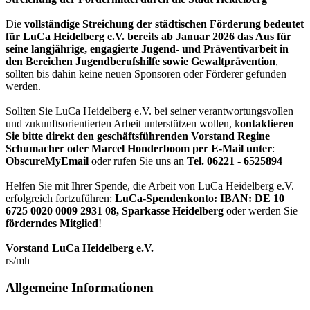
Die
vollständige Streichung der städtischen Förderung bedeutet
für LuCa Heidelberg e.V. bereits ab Januar 2026 das Aus für
seine langjährige, engagierte Jugend- und Präventivarbeit in
den Bereichen Jugendberufshilfe sowie Gewaltprävention
,
sollten bis dahin keine neuen Sponsoren oder Förderer gefunden
werden.
Sollten Sie LuCa Heidelberg e.V. bei seiner verantwortungsvollen
und zukunftsorientierten Arbeit unterstützen wollen, k
ontaktieren
Sie bitte direkt den geschäftsführenden Vorstand Regine
Schumacher oder Marcel Honderboom per E-Mail unter
:
ObscureMyEmail
oder rufen Sie uns an
Tel. 06221 - 6525894
Helfen Sie mit Ihrer Spende, die Arbeit von LuCa Heidelberg e.V.
erfolgreich fortzuführen:
LuCa-Spendenkonto: IBAN:
DE 10
6725 0020 0009 2931 08
,
Sparkasse Heidelberg
oder werden Sie
förderndes Mitglied
!
Vorstand LuCa Heidelberg e.V.
rs/mh
Allgemeine Informationen