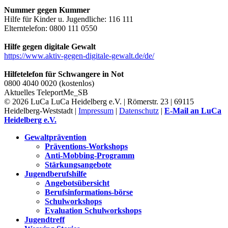
Nummer gegen Kummer
Hilfe für Kinder u. Jugendliche: 116 111
Elterntelefon: 0800 111 0550
Hilfe gegen digitale Gewalt
https://www.aktiv-gegen-digitale-gewalt.de/de/
Hilfetelefon für Schwangere in Not
0800 4040 0020 (kostenlos)
Aktuelles
TeleportMe_SB
© 2026 LuCa LuCa Heidelberg e.V. | Römerstr. 23 | 69115
Heidelberg-Weststadt |
Impressum
|
Datenschutz
|
E-Mail an LuCa
Heidelberg e.V.
Gewaltprävention
Präventions-Workshops
Anti-Mobbing-Programm
Stärkungsangebote
Jugendberufshilfe
Angebotsübersicht
Berufsinformations-börse
Schulworkshops
Evaluation Schulworkshops
Jugendtreff