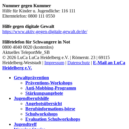
Nummer gegen Kummer
Hilfe für Kinder u. Jugendliche: 116 111
Elterntelefon: 0800 111 0550
Hilfe gegen digitale Gewalt
https://www.aktiv-gegen-digitale-gewalt.de/de/
Hilfetelefon für Schwangere in Not
0800 4040 0020 (kostenlos)
Aktuelles
TeleportMe_SB
© 2026 LuCa LuCa Heidelberg e.V. | Römerstr. 23 | 69115
Heidelberg-Weststadt |
Impressum
|
Datenschutz
|
E-Mail an LuCa
Heidelberg e.V.
Gewaltprävention
Präventions-Workshops
Anti-Mobbing-Programm
Stärkungsangebote
Jugendberufshilfe
Angebotsübersicht
Berufsinformations-börse
Schulworkshops
Evaluation Schulworkshops
Jugendtreff