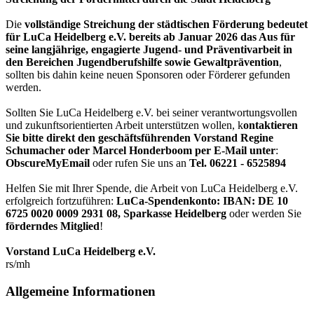
Die
vollständige Streichung der städtischen Förderung bedeutet
für LuCa Heidelberg e.V. bereits ab Januar 2026 das Aus für
seine langjährige, engagierte Jugend- und Präventivarbeit in
den Bereichen Jugendberufshilfe sowie Gewaltprävention
,
sollten bis dahin keine neuen Sponsoren oder Förderer gefunden
werden.
Sollten Sie LuCa Heidelberg e.V. bei seiner verantwortungsvollen
und zukunftsorientierten Arbeit unterstützen wollen, k
ontaktieren
Sie bitte direkt den geschäftsführenden Vorstand Regine
Schumacher oder Marcel Honderboom per E-Mail unter
:
ObscureMyEmail
oder rufen Sie uns an
Tel. 06221 - 6525894
Helfen Sie mit Ihrer Spende, die Arbeit von LuCa Heidelberg e.V.
erfolgreich fortzuführen:
LuCa-Spendenkonto: IBAN:
DE 10
6725 0020 0009 2931 08
,
Sparkasse Heidelberg
oder werden Sie
förderndes Mitglied
!
Vorstand LuCa Heidelberg e.V.
rs/mh
Allgemeine Informationen