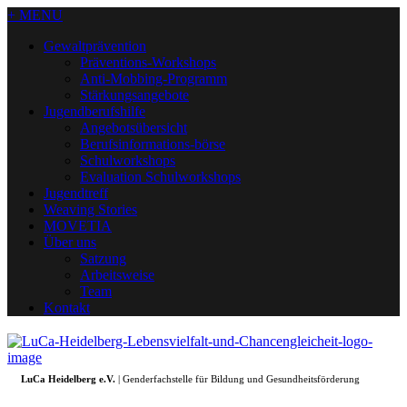
+ MENU
Gewaltprävention
Präventions-Workshops
Anti-Mobbing-Programm
Stärkungsangebote
Jugendberufshilfe
Angebotsübersicht
Berufsinformations-börse
Schulworkshops
Evaluation Schulworkshops
Jugendtreff
Weaving Stories
MOVETIA
Über uns
Satzung
Arbeitsweise
Team
Kontakt
LuCa Heidelberg e.V.
| Genderfachstelle für Bildung und Gesundheitsförderung