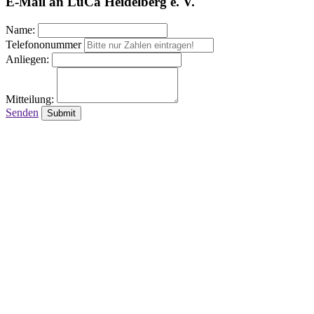
E-Mail an LuCa Heidelberg e. V.
Name:
Telefononummer
Anliegen:
Mitteilung:
Senden