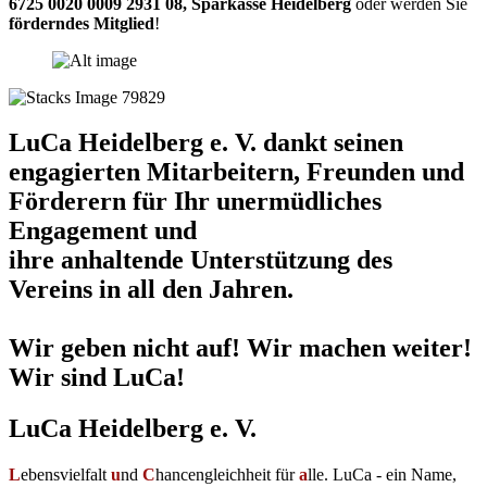
6725 0020 0009 2931 08
,
Sparkasse Heidelberg
oder werden Sie
förderndes Mitglied
!
LuCa Heidelberg e. V. dankt seinen
engagierten Mitarbeitern, Freunden und
Förderern für Ihr unermüdliches
Engagement und
ihre anhaltende Unterstützung des
Vereins in all den Jahren.
Wir geben nicht auf! Wir machen weiter!
Wir sind LuCa!
LuCa Heidelberg e. V.
L
ebensvielfalt
u
nd
C
hancengleichheit für
a
lle. LuCa - ein Name,