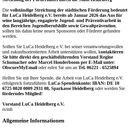
Die
vollständige Streichung der städtischen Förderung bedeutet
für LuCa Heidelberg e.V. bereits ab Januar 2026 das Aus für
seine langjährige, engagierte Jugend- und Präventivarbeit in
den Bereichen Jugendberufshilfe sowie Gewaltprävention
,
sollten bis dahin keine neuen Sponsoren oder Förderer gefunden
werden.
Sollten Sie LuCa Heidelberg e.V. bei seiner verantwortungsvollen
und zukunftsorientierten Arbeit unterstützen wollen, k
ontaktieren
Sie bitte direkt den geschäftsführenden Vorstand Regine
Schumacher oder Marcel Honderboom per E-Mail unter
:
ObscureMyEmail
oder rufen Sie uns an
Tel. 06221 - 6525894
Helfen Sie mit Ihrer Spende, die Arbeit von LuCa Heidelberg e.V.
erfolgreich fortzuführen:
LuCa-Spendenkonto: IBAN:
DE 10
6725 0020 0009 2931 08
,
Sparkasse Heidelberg
oder werden Sie
förderndes Mitglied
!
Vorstand LuCa Heidelberg e.V.
rs/mh
Allgemeine Informationen