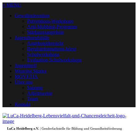
+ MENU
Gewaltprävention
Präventions-Workshops
Anti-Mobbing-Programm
Stärkungsangebote
Jugendberufshilfe
Angebotsübersicht
Berufsinformations-börse
Schulworkshops
Evaluation Schulworkshops
Jugendtreff
Weaving Stories
MOVETIA
Über uns
Satzung
Arbeitsweise
Team
Kontakt
LuCa Heidelberg e.V.
| Genderfachstelle für Bildung und Gesundheitsförderung