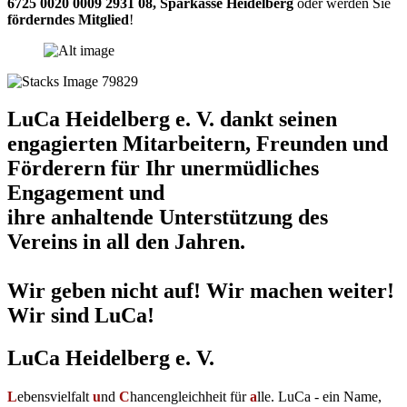
6725 0020 0009 2931 08
,
Sparkasse Heidelberg
oder werden Sie
förderndes Mitglied
!
LuCa Heidelberg e. V. dankt seinen
engagierten Mitarbeitern, Freunden und
Förderern für Ihr unermüdliches
Engagement und
ihre anhaltende Unterstützung des
Vereins in all den Jahren.
Wir geben nicht auf! Wir machen weiter!
Wir sind LuCa!
LuCa Heidelberg e. V.
L
ebensvielfalt
u
nd
C
hancengleichheit für
a
lle. LuCa - ein Name,