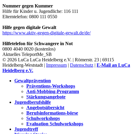
Nummer gegen Kummer
Hilfe für Kinder u. Jugendliche: 116 111
Elterntelefon: 0800 111 0550
Hilfe gegen digitale Gewalt
https://www.aktiv-gegen-digitale-gewalt.de/de/
Hilfetelefon für Schwangere in Not
0800 4040 0020 (kostenlos)
Aktuelles
TeleportMe_SB
© 2026 LuCa LuCa Heidelberg e.V. | Römerstr. 23 | 69115
Heidelberg-Weststadt |
Impressum
|
Datenschutz
|
E-Mail an LuCa
Heidelberg e.V.
Gewaltprävention
Präventions-Workshops
Anti-Mobbing-Programm
Stärkungsangebote
Jugendberufshilfe
Angebotsübersicht
Berufsinformations-börse
Schulworkshops
Evaluation Schulworkshops
Jugendtreff