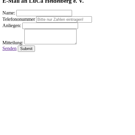
E-Mail an LuCa Heidelberg e. V.
Name:
Telefononummer
Anliegen:
Mitteilung:
Senden