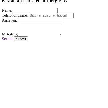
E-Mail an LuCa Heidelberg e. V.
Name:
Telefononummer
Anliegen:
Mitteilung:
Senden