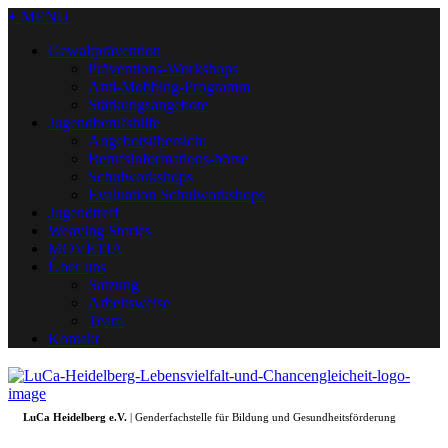
+ MENU
Gewaltprävention
Präventions-Workshops
Anti-Mobbing-Programm
Stärkungsangebote
Jugendberufshilfe
Angebotsübersicht
Berufsinformations-börse
Schulworkshops
Evaluation Schulworkshops
Jugendtreff
Weaving Stories
MOVETIA
Über uns
Satzung
Arbeitsweise
Team
Kontakt
LuCa Heidelberg e.V.
| Genderfachstelle für Bildung und Gesundheitsförderung