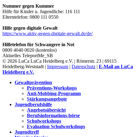
Nummer gegen Kummer
Hilfe für Kinder u. Jugendliche: 116 111
Elterntelefon: 0800 111 0550
Hilfe gegen digitale Gewalt
https://www.aktiv-gegen-digitale-gewalt.de/de/
Hilfetelefon für Schwangere in Not
0800 4040 0020 (kostenlos)
Aktuelles
TeleportMe_SB
© 2026 LuCa LuCa Heidelberg e.V. | Römerstr. 23 | 69115
Heidelberg-Weststadt |
Impressum
|
Datenschutz
|
E-Mail an LuCa
Heidelberg e.V.
Gewaltprävention
Präventions-Workshops
Anti-Mobbing-Programm
Stärkungsangebote
Jugendberufshilfe
Angebotsübersicht
Berufsinformations-börse
Schulworkshops
Evaluation Schulworkshops
Jugendtreff