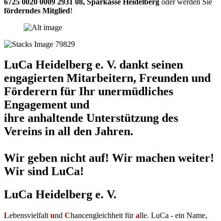
6725 0020 0009 2931 08
,
Sparkasse Heidelberg
oder werden Sie
förderndes Mitglied
!
LuCa Heidelberg e. V. dankt seinen
engagierten Mitarbeitern, Freunden und
Förderern für Ihr unermüdliches
Engagement und
ihre anhaltende Unterstützung des
Vereins in all den Jahren.
Wir geben nicht auf! Wir machen weiter!
Wir sind LuCa!
LuCa Heidelberg e. V.
L
ebensvielfalt
u
nd
C
hancengleichheit für
a
lle. LuCa - ein Name,