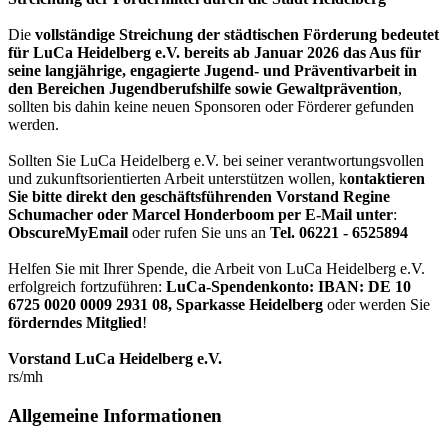
Die
vollständige Streichung der städtischen Förderung bedeutet
für LuCa Heidelberg e.V. bereits ab Januar 2026 das Aus für
seine langjährige, engagierte Jugend- und Präventivarbeit in
den Bereichen Jugendberufshilfe sowie Gewaltprävention
,
sollten bis dahin keine neuen Sponsoren oder Förderer gefunden
werden.
Sollten Sie LuCa Heidelberg e.V. bei seiner verantwortungsvollen
und zukunftsorientierten Arbeit unterstützen wollen, k
ontaktieren
Sie bitte direkt den geschäftsführenden Vorstand Regine
Schumacher oder Marcel Honderboom per E-Mail unter
:
ObscureMyEmail
oder rufen Sie uns an
Tel. 06221 - 6525894
Helfen Sie mit Ihrer Spende, die Arbeit von LuCa Heidelberg e.V.
erfolgreich fortzuführen:
LuCa-Spendenkonto: IBAN:
DE 10
6725 0020 0009 2931 08
,
Sparkasse Heidelberg
oder werden Sie
förderndes Mitglied
!
Vorstand LuCa Heidelberg e.V.
rs/mh
Allgemeine Informationen