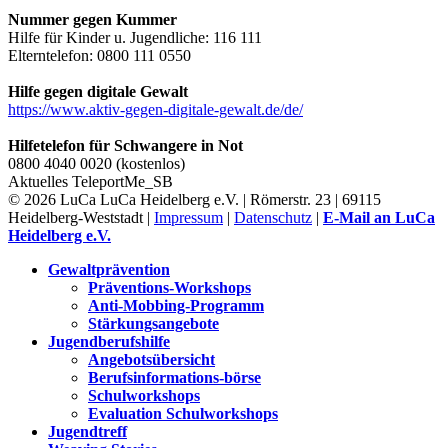
Nummer gegen Kummer
Hilfe für Kinder u. Jugendliche: 116 111
Elterntelefon: 0800 111 0550
Hilfe gegen digitale Gewalt
https://www.aktiv-gegen-digitale-gewalt.de/de/
Hilfetelefon für Schwangere in Not
0800 4040 0020 (kostenlos)
Aktuelles
TeleportMe_SB
© 2026 LuCa LuCa Heidelberg e.V. | Römerstr. 23 | 69115
Heidelberg-Weststadt |
Impressum
|
Datenschutz
|
E-Mail an LuCa
Heidelberg e.V.
Gewaltprävention
Präventions-Workshops
Anti-Mobbing-Programm
Stärkungsangebote
Jugendberufshilfe
Angebotsübersicht
Berufsinformations-börse
Schulworkshops
Evaluation Schulworkshops
Jugendtreff