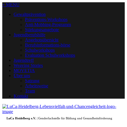
+ MENU
Gewaltprävention
Präventions-Workshops
Anti-Mobbing-Programm
Stärkungsangebote
Jugendberufshilfe
Angebotsübersicht
Berufsinformations-börse
Schulworkshops
Evaluation Schulworkshops
Jugendtreff
Weaving Stories
MOVETIA
Über uns
Satzung
Arbeitsweise
Team
Kontakt
LuCa Heidelberg e.V.
| Genderfachstelle für Bildung und Gesundheitsförderung