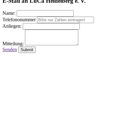
E-Mail an LuCa Heidelberg e. V.
Name:
Telefononummer
Anliegen:
Mitteilung:
Senden