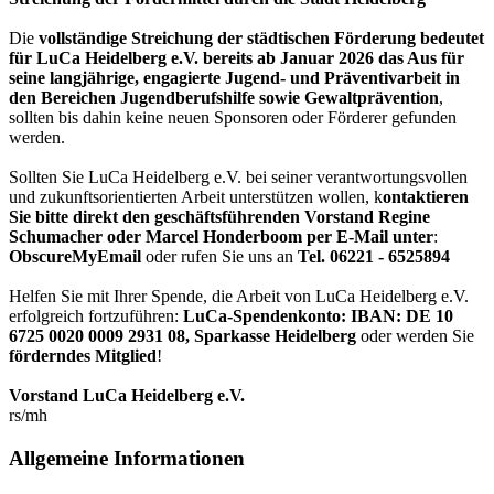
Die
vollständige Streichung der städtischen Förderung bedeutet
für LuCa Heidelberg e.V. bereits ab Januar 2026 das Aus für
seine langjährige, engagierte Jugend- und Präventivarbeit in
den Bereichen Jugendberufshilfe sowie Gewaltprävention
,
sollten bis dahin keine neuen Sponsoren oder Förderer gefunden
werden.
Sollten Sie LuCa Heidelberg e.V. bei seiner verantwortungsvollen
und zukunftsorientierten Arbeit unterstützen wollen, k
ontaktieren
Sie bitte direkt den geschäftsführenden Vorstand Regine
Schumacher oder Marcel Honderboom per E-Mail unter
:
ObscureMyEmail
oder rufen Sie uns an
Tel. 06221 - 6525894
Helfen Sie mit Ihrer Spende, die Arbeit von LuCa Heidelberg e.V.
erfolgreich fortzuführen:
LuCa-Spendenkonto: IBAN:
DE 10
6725 0020 0009 2931 08
,
Sparkasse Heidelberg
oder werden Sie
förderndes Mitglied
!
Vorstand LuCa Heidelberg e.V.
rs/mh
Allgemeine Informationen