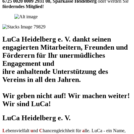
6725 0020 0009 2931 08
,
Sparkasse Heidelberg
oder werden Sie
förderndes Mitglied
!
LuCa Heidelberg e. V. dankt seinen
engagierten Mitarbeitern, Freunden und
Förderern für Ihr unermüdliches
Engagement und
ihre anhaltende Unterstützung des
Vereins in all den Jahren.
Wir geben nicht auf! Wir machen weiter!
Wir sind LuCa!
LuCa Heidelberg e. V.
L
ebensvielfalt
u
nd
C
hancengleichheit für
a
lle. LuCa - ein Name,