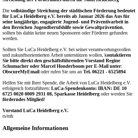
Die
vollständige Streichung der städtischen Förderung bedeutet
für LuCa Heidelberg e.V. bereits ab Januar 2026 das Aus für
seine langjährige, engagierte Jugend- und Präventivarbeit in
den Bereichen Jugendberufshilfe sowie Gewaltprävention
,
sollten bis dahin keine neuen Sponsoren oder Förderer gefunden
werden.
Sollten Sie LuCa Heidelberg e.V. bei seiner verantwortungsvollen
und zukunftsorientierten Arbeit unterstützen wollen, k
ontaktieren
Sie bitte direkt den geschäftsführenden Vorstand Regine
Schumacher oder Marcel Honderboom per E-Mail unter
:
ObscureMyEmail
oder rufen Sie uns an
Tel. 06221 - 6525894
Helfen Sie mit Ihrer Spende, die Arbeit von LuCa Heidelberg e.V.
erfolgreich fortzuführen:
LuCa-Spendenkonto: IBAN:
DE 10
6725 0020 0009 2931 08
,
Sparkasse Heidelberg
oder werden Sie
förderndes Mitglied
!
Vorstand LuCa Heidelberg e.V.
rs/mh
Allgemeine Informationen