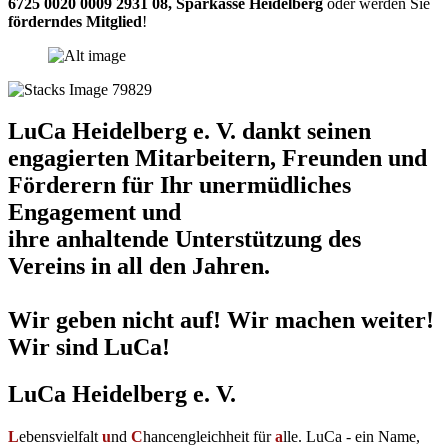
6725 0020 0009 2931 08
,
Sparkasse Heidelberg
oder werden Sie
förderndes Mitglied
!
LuCa Heidelberg e. V. dankt seinen
engagierten Mitarbeitern, Freunden und
Förderern für Ihr unermüdliches
Engagement und
ihre anhaltende Unterstützung des
Vereins in all den Jahren.
Wir geben nicht auf! Wir machen weiter!
Wir sind LuCa!
LuCa Heidelberg e. V.
L
ebensvielfalt
u
nd
C
hancengleichheit für
a
lle. LuCa - ein Name,