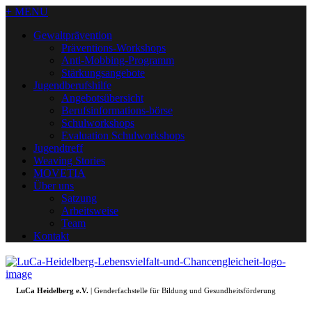
+ MENU
Gewaltprävention
Präventions-Workshops
Anti-Mobbing-Programm
Stärkungsangebote
Jugendberufshilfe
Angebotsübersicht
Berufsinformations-börse
Schulworkshops
Evaluation Schulworkshops
Jugendtreff
Weaving Stories
MOVETIA
Über uns
Satzung
Arbeitsweise
Team
Kontakt
LuCa Heidelberg e.V.
| Genderfachstelle für Bildung und Gesundheitsförderung