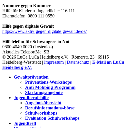
Nummer gegen Kummer
Hilfe für Kinder u. Jugendliche: 116 111
Elterntelefon: 0800 111 0550
Hilfe gegen digitale Gewalt
https://www.aktiv-gegen-digitale-gewalt.de/de/
Hilfetelefon für Schwangere in Not
0800 4040 0020 (kostenlos)
Aktuelles
TeleportMe_SB
© 2026 LuCa LuCa Heidelberg e.V. | Römerstr. 23 | 69115
Heidelberg-Weststadt |
Impressum
|
Datenschutz
|
E-Mail an LuCa
Heidelberg e.V.
Gewaltprävention
Präventions-Workshops
Anti-Mobbing-Programm
Stärkungsangebote
Jugendberufshilfe
Angebotsübersicht
Berufsinformations-börse
Schulworkshops
Evaluation Schulworkshops
Jugendtreff