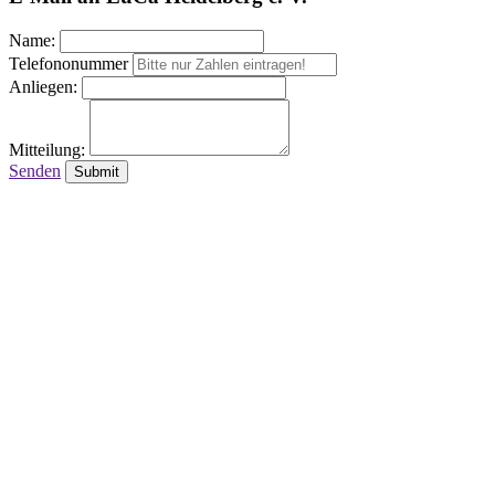
Name:
Telefononummer
Anliegen:
Mitteilung:
Senden