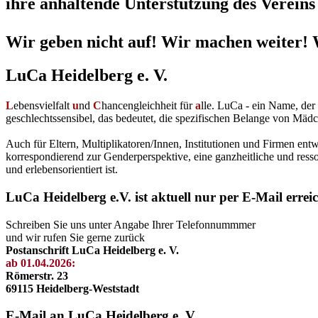
ihre anhaltende Unterstützung des Vereins 
Wir geben nicht auf! Wir machen weiter! 
LuCa Heidelberg e. V.
L
ebensvielfalt
u
nd
C
hancengleichheit für
a
lle. LuCa - ein Name, de
geschlechtssensibel, das bedeutet, die spezifischen Belange von Mädc
Auch für Eltern, Multiplikatoren/Innen, Institutionen und Firmen en
korrespondierend zur Genderperspektive, eine ganzheitliche und resso
und erlebensorientiert ist.
LuCa Heidelberg e.V. ist aktuell nur per E-Mail errei
Schreiben Sie uns unter Angabe Ihrer Telefonnummmer
und wir rufen Sie gerne zurück
Postanschrift LuCa Heidelberg e. V.
ab 01.04.2026:
Römerstr. 23
69115 Heidelberg-Weststadt
E-Mail an LuCa Heidelberg e. V.