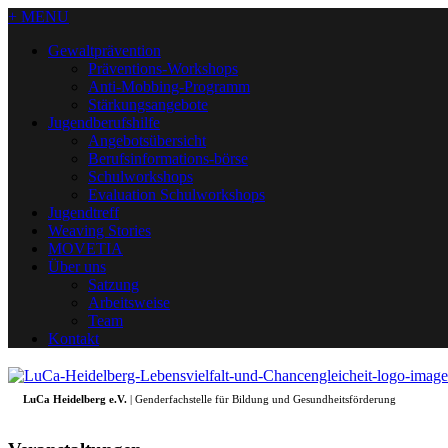
+ MENU
Gewaltprävention
Präventions-Workshops
Anti-Mobbing-Programm
Stärkungsangebote
Jugendberufshilfe
Angebotsübersicht
Berufsinformations-börse
Schulworkshops
Evaluation Schulworkshops
Jugendtreff
Weaving Stories
MOVETIA
Über uns
Satzung
Arbeitsweise
Team
Kontakt
LuCa Heidelberg e.V.
| Genderfachstelle für Bildung und Gesundheitsförderung