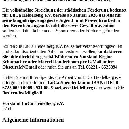
Die
vollständige Streichung der städtischen Förderung bedeutet
für LuCa Heidelberg e.V. bereits ab Januar 2026 das Aus für
seine langjährige, engagierte Jugend- und Präventivarbeit in
den Bereichen Jugendberufshilfe sowie Gewaltprävention
,
sollten bis dahin keine neuen Sponsoren oder Förderer gefunden
werden.
Sollten Sie LuCa Heidelberg e.V. bei seiner verantwortungsvollen
und zukunftsorientierten Arbeit unterstützen wollen, k
ontaktieren
Sie bitte direkt den geschäftsführenden Vorstand Regine
Schumacher oder Marcel Honderboom per E-Mail unter
:
ObscureMyEmail
oder rufen Sie uns an
Tel. 06221 - 6525894
Helfen Sie mit Ihrer Spende, die Arbeit von LuCa Heidelberg e.V.
erfolgreich fortzuführen:
LuCa-Spendenkonto: IBAN:
DE 10
6725 0020 0009 2931 08
,
Sparkasse Heidelberg
oder werden Sie
förderndes Mitglied
!
Vorstand LuCa Heidelberg e.V.
rs/mh
Allgemeine Informationen