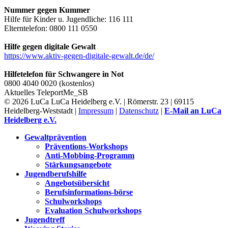
Nummer gegen Kummer
Hilfe für Kinder u. Jugendliche: 116 111
Elterntelefon: 0800 111 0550
Hilfe gegen digitale Gewalt
https://www.aktiv-gegen-digitale-gewalt.de/de/
Hilfetelefon für Schwangere in Not
0800 4040 0020 (kostenlos)
Aktuelles
TeleportMe_SB
© 2026 LuCa LuCa Heidelberg e.V. | Römerstr. 23 | 69115
Heidelberg-Weststadt |
Impressum
|
Datenschutz
|
E-Mail an LuCa
Heidelberg e.V.
Gewaltprävention
Präventions-Workshops
Anti-Mobbing-Programm
Stärkungsangebote
Jugendberufshilfe
Angebotsübersicht
Berufsinformations-börse
Schulworkshops
Evaluation Schulworkshops
Jugendtreff