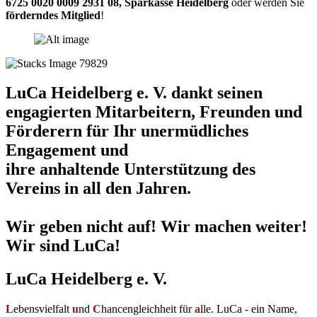
6725 0020 0009 2931 08
,
Sparkasse Heidelberg
oder werden Sie
förderndes Mitglied
!
LuCa Heidelberg e. V. dankt seinen
engagierten Mitarbeitern, Freunden und
Förderern für Ihr unermüdliches
Engagement und
ihre anhaltende Unterstützung des
Vereins in all den Jahren.
Wir geben nicht auf! Wir machen weiter!
Wir sind LuCa!
LuCa Heidelberg e. V.
L
ebensvielfalt
u
nd
C
hancengleichheit für
a
lle. LuCa - ein Name,