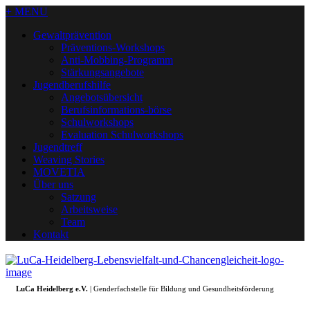
+ MENU
Gewaltprävention
Präventions-Workshops
Anti-Mobbing-Programm
Stärkungsangebote
Jugendberufshilfe
Angebotsübersicht
Berufsinformations-börse
Schulworkshops
Evaluation Schulworkshops
Jugendtreff
Weaving Stories
MOVETIA
Über uns
Satzung
Arbeitsweise
Team
Kontakt
LuCa Heidelberg e.V.
| Genderfachstelle für Bildung und Gesundheitsförderung