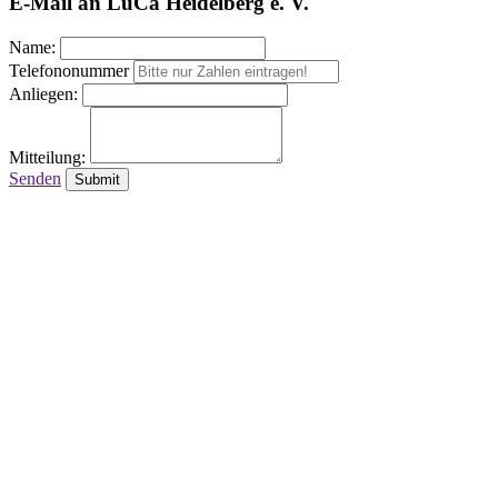
E-Mail an LuCa Heidelberg e. V.
Name:
Telefononummer
Anliegen:
Mitteilung:
Senden