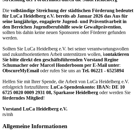
Die
vollständige Streichung der städtischen Förderung bedeutet
für LuCa Heidelberg e.V. bereits ab Januar 2026 das Aus für
seine langjährige, engagierte Jugend- und Präventivarbeit in
den Bereichen Jugendberufshilfe sowie Gewaltprävention
,
sollten bis dahin keine neuen Sponsoren oder Förderer gefunden
werden.
Sollten Sie LuCa Heidelberg e.V. bei seiner verantwortungsvollen
und zukunftsorientierten Arbeit unterstützen wollen, k
ontaktieren
Sie bitte direkt den geschäftsführenden Vorstand Regine
Schumacher oder Marcel Honderboom per E-Mail unter
:
ObscureMyEmail
oder rufen Sie uns an
Tel. 06221 - 6525894
Helfen Sie mit Ihrer Spende, die Arbeit von LuCa Heidelberg e.V.
erfolgreich fortzuführen:
LuCa-Spendenkonto: IBAN:
DE 10
6725 0020 0009 2931 08
,
Sparkasse Heidelberg
oder werden Sie
förderndes Mitglied
!
Vorstand LuCa Heidelberg e.V.
rs/mh
Allgemeine Informationen