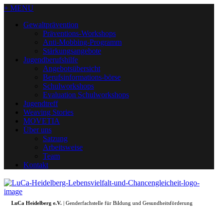
+ MENU
Gewaltprävention
Präventions-Workshops
Anti-Mobbing-Programm
Stärkungsangebote
Jugendberufshilfe
Angebotsübersicht
Berufsinformations-börse
Schulworkshops
Evaluation Schulworkshops
Jugendtreff
Weaving Stories
MOVETIA
Über uns
Satzung
Arbeitsweise
Team
Kontakt
LuCa Heidelberg e.V.
| Genderfachstelle für Bildung und Gesundheitsförderung