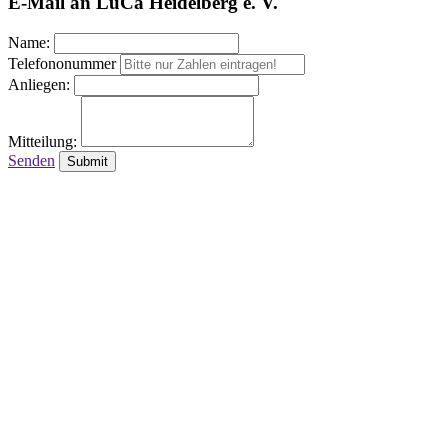
E-Mail an LuCa Heidelberg e. V.
Name:
Telefononummer
Anliegen:
Mitteilung:
Senden