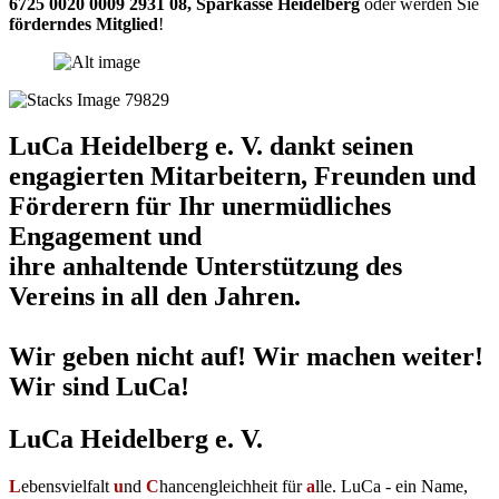
6725 0020 0009 2931 08
,
Sparkasse Heidelberg
oder werden Sie
förderndes Mitglied
!
LuCa Heidelberg e. V. dankt seinen
engagierten Mitarbeitern, Freunden und
Förderern für Ihr unermüdliches
Engagement und
ihre anhaltende Unterstützung des
Vereins in all den Jahren.
Wir geben nicht auf! Wir machen weiter!
Wir sind LuCa!
LuCa Heidelberg e. V.
L
ebensvielfalt
u
nd
C
hancengleichheit für
a
lle. LuCa - ein Name,