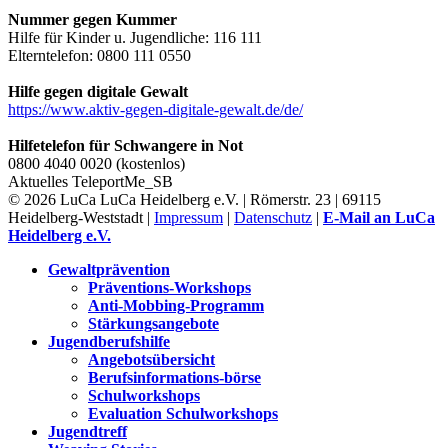
Nummer gegen Kummer
Hilfe für Kinder u. Jugendliche: 116 111
Elterntelefon: 0800 111 0550
Hilfe gegen digitale Gewalt
https://www.aktiv-gegen-digitale-gewalt.de/de/
Hilfetelefon für Schwangere in Not
0800 4040 0020 (kostenlos)
Aktuelles
TeleportMe_SB
© 2026 LuCa LuCa Heidelberg e.V. | Römerstr. 23 | 69115
Heidelberg-Weststadt |
Impressum
|
Datenschutz
|
E-Mail an LuCa
Heidelberg e.V.
Gewaltprävention
Präventions-Workshops
Anti-Mobbing-Programm
Stärkungsangebote
Jugendberufshilfe
Angebotsübersicht
Berufsinformations-börse
Schulworkshops
Evaluation Schulworkshops
Jugendtreff