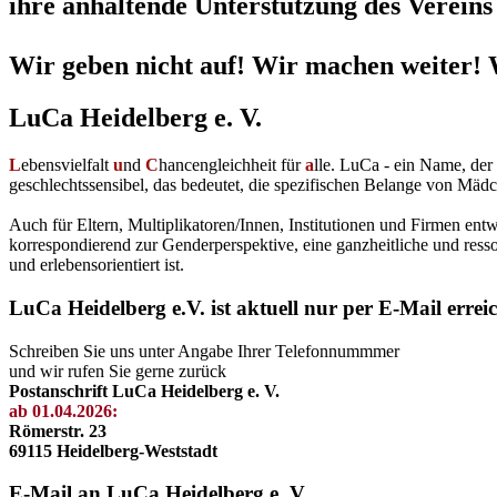
ihre anhaltende Unterstützung des Vereins 
Wir geben nicht auf! Wir machen weiter! 
LuCa Heidelberg e. V.
L
ebensvielfalt
u
nd
C
hancengleichheit für
a
lle. LuCa - ein Name, de
geschlechtssensibel, das bedeutet, die spezifischen Belange von Mädc
Auch für Eltern, Multiplikatoren/Innen, Institutionen und Firmen en
korrespondierend zur Genderperspektive, eine ganzheitliche und resso
und erlebensorientiert ist.
LuCa Heidelberg e.V. ist aktuell nur per E-Mail errei
Schreiben Sie uns unter Angabe Ihrer Telefonnummmer
und wir rufen Sie gerne zurück
Postanschrift LuCa Heidelberg e. V.
ab 01.04.2026:
Römerstr. 23
69115 Heidelberg-Weststadt
E-Mail an LuCa Heidelberg e. V.