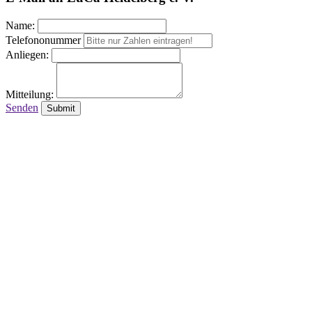
Name:
Telefononummer
Anliegen:
Mitteilung:
Senden