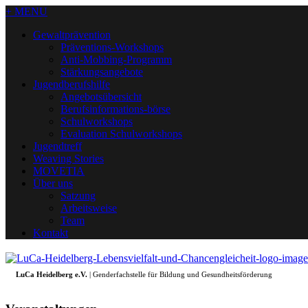
+ MENU
Gewaltprävention
Präventions-Workshops
Anti-Mobbing-Programm
Stärkungsangebote
Jugendberufshilfe
Angebotsübersicht
Berufsinformations-börse
Schulworkshops
Evaluation Schulworkshops
Jugendtreff
Weaving Stories
MOVETIA
Über uns
Satzung
Arbeitsweise
Team
Kontakt
LuCa Heidelberg e.V.
| Genderfachstelle für Bildung und Gesundheitsförderung