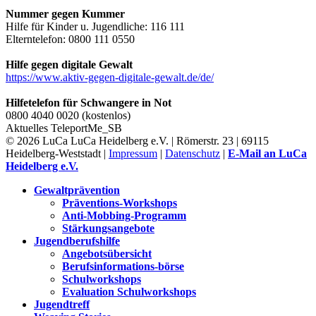
Nummer gegen Kummer
Hilfe für Kinder u. Jugendliche: 116 111
Elterntelefon: 0800 111 0550
Hilfe gegen digitale Gewalt
https://www.aktiv-gegen-digitale-gewalt.de/de/
Hilfetelefon für Schwangere in Not
0800 4040 0020 (kostenlos)
Aktuelles
TeleportMe_SB
© 2026 LuCa LuCa Heidelberg e.V. | Römerstr. 23 | 69115
Heidelberg-Weststadt |
Impressum
|
Datenschutz
|
E-Mail an LuCa
Heidelberg e.V.
Gewaltprävention
Präventions-Workshops
Anti-Mobbing-Programm
Stärkungsangebote
Jugendberufshilfe
Angebotsübersicht
Berufsinformations-börse
Schulworkshops
Evaluation Schulworkshops
Jugendtreff