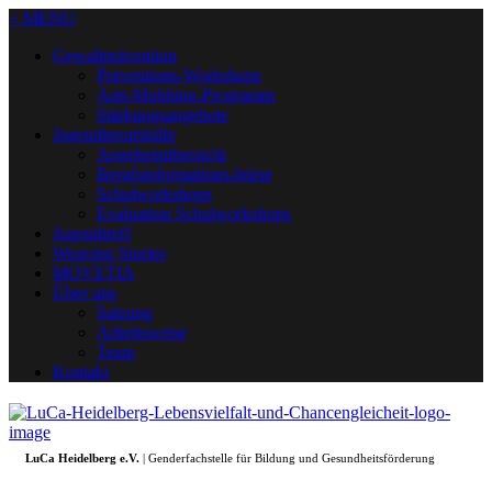
+ MENU
Gewaltprävention
Präventions-Workshops
Anti-Mobbing-Programm
Stärkungsangebote
Jugendberufshilfe
Angebotsübersicht
Berufsinformations-börse
Schulworkshops
Evaluation Schulworkshops
Jugendtreff
Weaving Stories
MOVETIA
Über uns
Satzung
Arbeitsweise
Team
Kontakt
LuCa Heidelberg e.V.
| Genderfachstelle für Bildung und Gesundheitsförderung