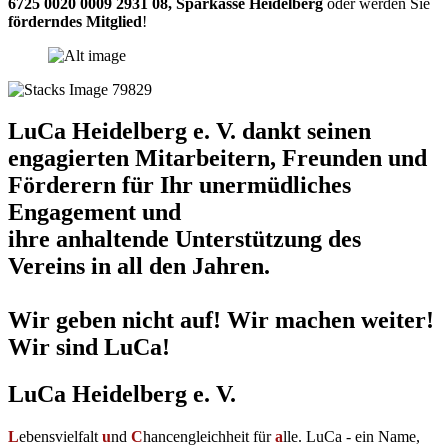
6725 0020 0009 2931 08
,
Sparkasse Heidelberg
oder werden Sie
förderndes Mitglied
!
LuCa Heidelberg e. V. dankt seinen
engagierten Mitarbeitern, Freunden und
Förderern für Ihr unermüdliches
Engagement und
ihre anhaltende Unterstützung des
Vereins in all den Jahren.
Wir geben nicht auf! Wir machen weiter!
Wir sind LuCa!
LuCa Heidelberg e. V.
L
ebensvielfalt
u
nd
C
hancengleichheit für
a
lle. LuCa - ein Name,