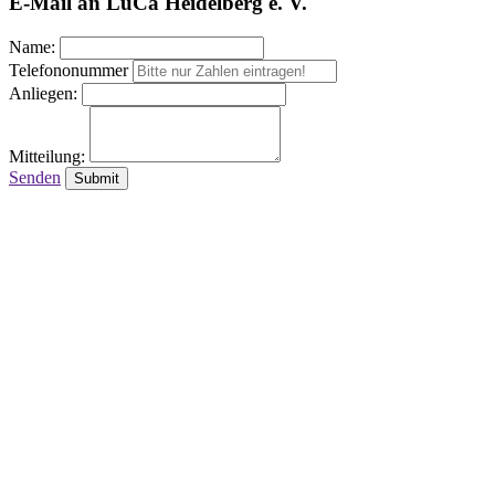
E-Mail an LuCa Heidelberg e. V.
Name:
Telefononummer
Anliegen:
Mitteilung:
Senden