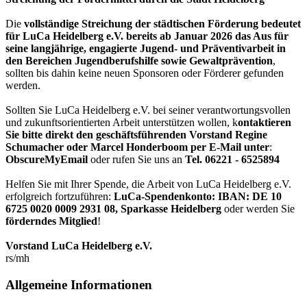
Die
vollständige Streichung der städtischen Förderung bedeutet
für LuCa Heidelberg e.V. bereits ab Januar 2026 das Aus für
seine langjährige, engagierte Jugend- und Präventivarbeit in
den Bereichen Jugendberufshilfe sowie Gewaltprävention
,
sollten bis dahin keine neuen Sponsoren oder Förderer gefunden
werden.
Sollten Sie LuCa Heidelberg e.V. bei seiner verantwortungsvollen
und zukunftsorientierten Arbeit unterstützen wollen, k
ontaktieren
Sie bitte direkt den geschäftsführenden Vorstand Regine
Schumacher oder Marcel Honderboom per E-Mail unter
:
ObscureMyEmail
oder rufen Sie uns an
Tel. 06221 - 6525894
Helfen Sie mit Ihrer Spende, die Arbeit von LuCa Heidelberg e.V.
erfolgreich fortzuführen:
LuCa-Spendenkonto: IBAN:
DE 10
6725 0020 0009 2931 08
,
Sparkasse Heidelberg
oder werden Sie
förderndes Mitglied
!
Vorstand LuCa Heidelberg e.V.
rs/mh
Allgemeine Informationen