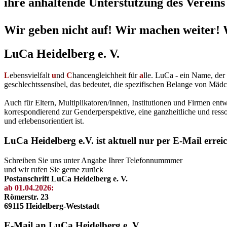
ihre anhaltende Unterstützung des Vereins 
Wir geben nicht auf! Wir machen weiter! 
LuCa Heidelberg e. V.
L
ebensvielfalt
u
nd
C
hancengleichheit für
a
lle. LuCa - ein Name, de
geschlechtssensibel, das bedeutet, die spezifischen Belange von Mädc
Auch für Eltern, Multiplikatoren/Innen, Institutionen und Firmen en
korrespondierend zur Genderperspektive, eine ganzheitliche und resso
und erlebensorientiert ist.
LuCa Heidelberg e.V. ist aktuell nur per E-Mail errei
Schreiben Sie uns unter Angabe Ihrer Telefonnummmer
und wir rufen Sie gerne zurück
Postanschrift LuCa Heidelberg e. V.
ab 01.04.2026:
Römerstr. 23
69115 Heidelberg-Weststadt
E-Mail an LuCa Heidelberg e. V.