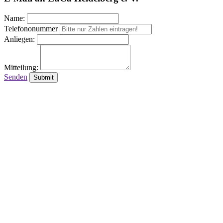
Name:
Telefononummer
Anliegen:
Mitteilung:
Senden