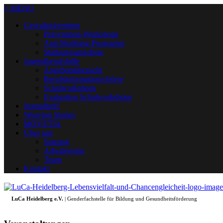
+ MENU
Gewaltprävention
Präventions-Workshops
Anti-Mobbing-Programm
Stärkungsangebote
Jugendberufshilfe
Angebotsübersicht
Berufsinformations-börse
Schulworkshops
Evaluation Schulworkshops
Jugendtreff
Weaving Stories
MOVETIA
Über uns
Satzung
Arbeitsweise
Team
Kontakt
LuCa Heidelberg e.V.
| Genderfachstelle für Bildung und Gesundheitsförderung