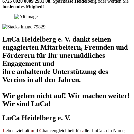
6725 0020 0009 2931 08
,
Sparkasse Heidelberg
oder werden Sie
förderndes Mitglied
!
LuCa Heidelberg e. V. dankt seinen
engagierten Mitarbeitern, Freunden und
Förderern für Ihr unermüdliches
Engagement und
ihre anhaltende Unterstützung des
Vereins in all den Jahren.
Wir geben nicht auf! Wir machen weiter!
Wir sind LuCa!
LuCa Heidelberg e. V.
L
ebensvielfalt
u
nd
C
hancengleichheit für
a
lle. LuCa - ein Name,