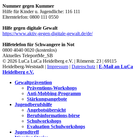
Nummer gegen Kummer
Hilfe für Kinder u. Jugendliche: 116 111
Elterntelefon: 0800 111 0550
Hilfe gegen digitale Gewalt
https://www.aktiv-gegen-digitale-gewalt.de/de/
Hilfetelefon für Schwangere in Not
0800 4040 0020 (kostenlos)
Aktuelles
TeleportMe_SB
© 2026 LuCa LuCa Heidelberg e.V. | Römerstr. 23 | 69115
Heidelberg-Weststadt |
Impressum
|
Datenschutz
|
E-Mail an LuCa
Heidelberg e.V.
Gewaltprävention
Präventions-Workshops
Anti-Mobbing-Programm
Stärkungsangebote
Jugendberufshilfe
Angebotsübersicht
Berufsinformations-börse
Schulworkshops
Evaluation Schulworkshops
Jugendtreff