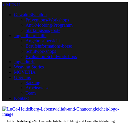
+ MENU
Gewaltprävention
Präventions-Workshops
Anti-Mobbing-Programm
Stärkungsangebote
Jugendberufshilfe
Angebotsübersicht
Berufsinformations-börse
Schulworkshops
Evaluation Schulworkshops
Jugendtreff
Weaving Stories
MOVETIA
Über uns
Satzung
Arbeitsweise
Team
Kontakt
LuCa Heidelberg e.V.
| Genderfachstelle für Bildung und Gesundheitsförderung