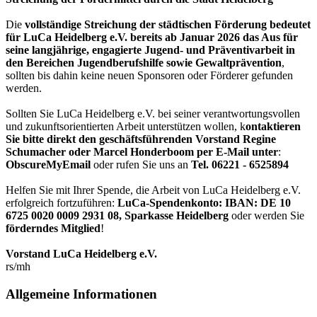
Die
vollständige Streichung der städtischen Förderung bedeutet
für LuCa Heidelberg e.V. bereits ab Januar 2026 das Aus für
seine langjährige, engagierte Jugend- und Präventivarbeit in
den Bereichen Jugendberufshilfe sowie Gewaltprävention
,
sollten bis dahin keine neuen Sponsoren oder Förderer gefunden
werden.
Sollten Sie LuCa Heidelberg e.V. bei seiner verantwortungsvollen
und zukunftsorientierten Arbeit unterstützen wollen, k
ontaktieren
Sie bitte direkt den geschäftsführenden Vorstand Regine
Schumacher oder Marcel Honderboom per E-Mail unter
:
ObscureMyEmail
oder rufen Sie uns an
Tel. 06221 - 6525894
Helfen Sie mit Ihrer Spende, die Arbeit von LuCa Heidelberg e.V.
erfolgreich fortzuführen:
LuCa-Spendenkonto: IBAN:
DE 10
6725 0020 0009 2931 08
,
Sparkasse Heidelberg
oder werden Sie
förderndes Mitglied
!
Vorstand LuCa Heidelberg e.V.
rs/mh
Allgemeine Informationen