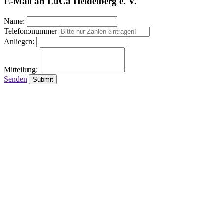
E-Mail an LuCa Heidelberg e. V.
Name:
Telefononummer
Anliegen:
Mitteilung:
Senden