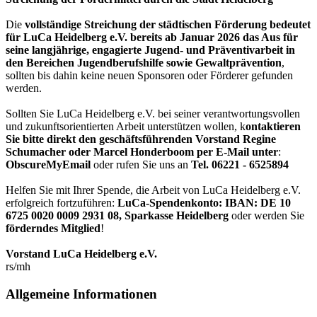
Die
vollständige Streichung der städtischen Förderung bedeutet
für LuCa Heidelberg e.V. bereits ab Januar 2026 das Aus für
seine langjährige, engagierte Jugend- und Präventivarbeit in
den Bereichen Jugendberufshilfe sowie Gewaltprävention
,
sollten bis dahin keine neuen Sponsoren oder Förderer gefunden
werden.
Sollten Sie LuCa Heidelberg e.V. bei seiner verantwortungsvollen
und zukunftsorientierten Arbeit unterstützen wollen, k
ontaktieren
Sie bitte direkt den geschäftsführenden Vorstand Regine
Schumacher oder Marcel Honderboom per E-Mail unter
:
ObscureMyEmail
oder rufen Sie uns an
Tel. 06221 - 6525894
Helfen Sie mit Ihrer Spende, die Arbeit von LuCa Heidelberg e.V.
erfolgreich fortzuführen:
LuCa-Spendenkonto: IBAN:
DE 10
6725 0020 0009 2931 08
,
Sparkasse Heidelberg
oder werden Sie
förderndes Mitglied
!
Vorstand LuCa Heidelberg e.V.
rs/mh
Allgemeine Informationen