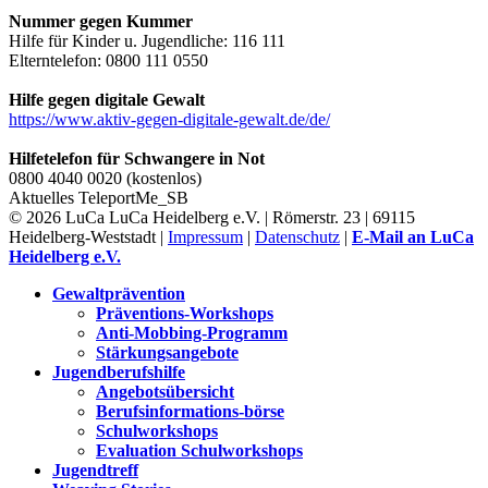
Nummer gegen Kummer
Hilfe für Kinder u. Jugendliche: 116 111
Elterntelefon: 0800 111 0550
Hilfe gegen digitale Gewalt
https://www.aktiv-gegen-digitale-gewalt.de/de/
Hilfetelefon für Schwangere in Not
0800 4040 0020 (kostenlos)
Aktuelles
TeleportMe_SB
© 2026 LuCa LuCa Heidelberg e.V. | Römerstr. 23 | 69115
Heidelberg-Weststadt |
Impressum
|
Datenschutz
|
E-Mail an LuCa
Heidelberg e.V.
Gewaltprävention
Präventions-Workshops
Anti-Mobbing-Programm
Stärkungsangebote
Jugendberufshilfe
Angebotsübersicht
Berufsinformations-börse
Schulworkshops
Evaluation Schulworkshops
Jugendtreff