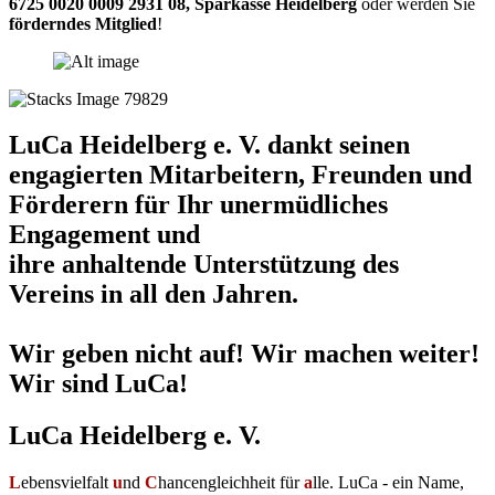
6725 0020 0009 2931 08
,
Sparkasse Heidelberg
oder werden Sie
förderndes Mitglied
!
LuCa Heidelberg e. V. dankt seinen
engagierten Mitarbeitern, Freunden und
Förderern für Ihr unermüdliches
Engagement und
ihre anhaltende Unterstützung des
Vereins in all den Jahren.
Wir geben nicht auf! Wir machen weiter!
Wir sind LuCa!
LuCa Heidelberg e. V.
L
ebensvielfalt
u
nd
C
hancengleichheit für
a
lle. LuCa - ein Name,