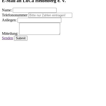
E-Mail an LuCa Heidelberg e. V.
Name:
Telefononummer
Anliegen:
Mitteilung:
Senden