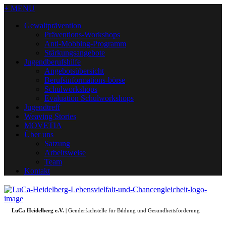
+ MENU
Gewaltprävention
Präventions-Workshops
Anti-Mobbing-Programm
Stärkungsangebote
Jugendberufshilfe
Angebotsübersicht
Berufsinformations-börse
Schulworkshops
Evaluation Schulworkshops
Jugendtreff
Weaving Stories
MOVETIA
Über uns
Satzung
Arbeitsweise
Team
Kontakt
LuCa Heidelberg e.V.
| Genderfachstelle für Bildung und Gesundheitsförderung