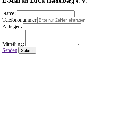
E-Mail an LuCa Heidelberg e. V.
Name:
Telefononummer
Anliegen:
Mitteilung:
Senden