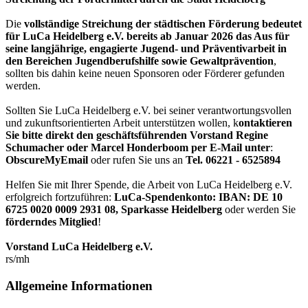
Die
vollständige Streichung der städtischen Förderung bedeutet
für LuCa Heidelberg e.V. bereits ab Januar 2026 das Aus für
seine langjährige, engagierte Jugend- und Präventivarbeit in
den Bereichen Jugendberufshilfe sowie Gewaltprävention
,
sollten bis dahin keine neuen Sponsoren oder Förderer gefunden
werden.
Sollten Sie LuCa Heidelberg e.V. bei seiner verantwortungsvollen
und zukunftsorientierten Arbeit unterstützen wollen, k
ontaktieren
Sie bitte direkt den geschäftsführenden Vorstand Regine
Schumacher oder Marcel Honderboom per E-Mail unter
:
ObscureMyEmail
oder rufen Sie uns an
Tel. 06221 - 6525894
Helfen Sie mit Ihrer Spende, die Arbeit von LuCa Heidelberg e.V.
erfolgreich fortzuführen:
LuCa-Spendenkonto: IBAN:
DE 10
6725 0020 0009 2931 08
,
Sparkasse Heidelberg
oder werden Sie
förderndes Mitglied
!
Vorstand LuCa Heidelberg e.V.
rs/mh
Allgemeine Informationen