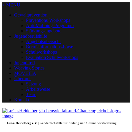
+ MENU
Gewaltprävention
Präventions-Workshops
Anti-Mobbing-Programm
Stärkungsangebote
Jugendberufshilfe
Angebotsübersicht
Berufsinformations-börse
Schulworkshops
Evaluation Schulworkshops
Jugendtreff
Weaving Stories
MOVETIA
Über uns
Satzung
Arbeitsweise
Team
Kontakt
LuCa Heidelberg e.V.
| Genderfachstelle für Bildung und Gesundheitsförderung