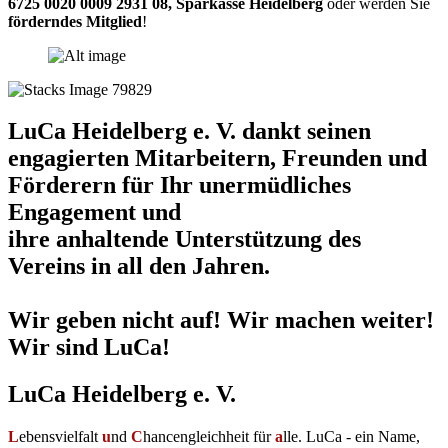
6725 0020 0009 2931 08
,
Sparkasse Heidelberg
oder werden Sie
förderndes Mitglied
!
LuCa Heidelberg e. V. dankt seinen
engagierten Mitarbeitern, Freunden und
Förderern für Ihr unermüdliches
Engagement und
ihre anhaltende Unterstützung des
Vereins in all den Jahren.
Wir geben nicht auf! Wir machen weiter!
Wir sind LuCa!
LuCa Heidelberg e. V.
L
ebensvielfalt
u
nd
C
hancengleichheit für
a
lle. LuCa - ein Name,