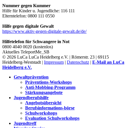
Nummer gegen Kummer
Hilfe für Kinder u. Jugendliche: 116 111
Elterntelefon: 0800 111 0550
Hilfe gegen digitale Gewalt
https://www.aktiv-gegen-digitale-gewalt.de/de/
Hilfetelefon für Schwangere in Not
0800 4040 0020 (kostenlos)
Aktuelles
TeleportMe_SB
© 2026 LuCa LuCa Heidelberg e.V. | Römerstr. 23 | 69115
Heidelberg-Weststadt |
Impressum
|
Datenschutz
|
E-Mail an LuCa
Heidelberg e.V.
Gewaltprävention
Präventions-Workshops
Anti-Mobbing-Programm
Stärkungsangebote
Jugendberufshilfe
Angebotsübersicht
Berufsinformations-börse
Schulworkshops
Evaluation Schulworkshops
Jugendtreff