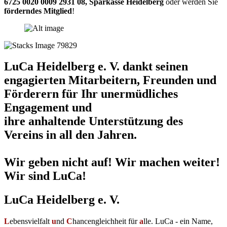
6725 0020 0009 2931 08
,
Sparkasse Heidelberg
oder werden Sie
förderndes Mitglied
!
LuCa Heidelberg e. V. dankt seinen
engagierten Mitarbeitern, Freunden und
Förderern für Ihr unermüdliches
Engagement und
ihre anhaltende Unterstützung des
Vereins in all den Jahren.
Wir geben nicht auf! Wir machen weiter!
Wir sind LuCa!
LuCa Heidelberg e. V.
L
ebensvielfalt
u
nd
C
hancengleichheit für
a
lle. LuCa - ein Name,