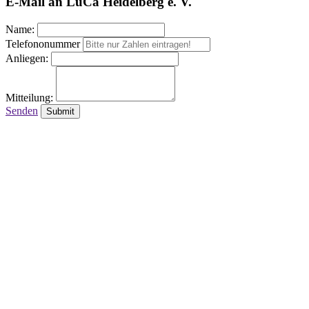
E-Mail an LuCa Heidelberg e. V.
Name:
Telefononummer
Anliegen:
Mitteilung:
Senden