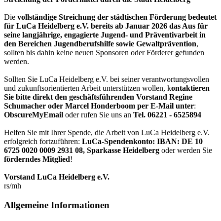
Die
vollständige Streichung der städtischen Förderung bedeutet
für LuCa Heidelberg e.V. bereits ab Januar 2026 das Aus für
seine langjährige, engagierte Jugend- und Präventivarbeit in
den Bereichen Jugendberufshilfe sowie Gewaltprävention
,
sollten bis dahin keine neuen Sponsoren oder Förderer gefunden
werden.
Sollten Sie LuCa Heidelberg e.V. bei seiner verantwortungsvollen
und zukunftsorientierten Arbeit unterstützen wollen, k
ontaktieren
Sie bitte direkt den geschäftsführenden Vorstand Regine
Schumacher oder Marcel Honderboom per E-Mail unter
:
ObscureMyEmail
oder rufen Sie uns an
Tel. 06221 - 6525894
Helfen Sie mit Ihrer Spende, die Arbeit von LuCa Heidelberg e.V.
erfolgreich fortzuführen:
LuCa-Spendenkonto: IBAN:
DE 10
6725 0020 0009 2931 08
,
Sparkasse Heidelberg
oder werden Sie
förderndes Mitglied
!
Vorstand LuCa Heidelberg e.V.
rs/mh
Allgemeine Informationen