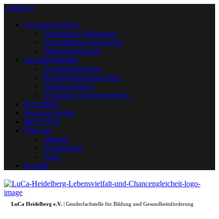
+ MENU
Gewaltprävention
Präventions-Workshops
Anti-Mobbing-Programm
Stärkungsangebote
Jugendberufshilfe
Angebotsübersicht
Berufsinformations-börse
Schulworkshops
Evaluation Schulworkshops
Jugendtreff
Weaving Stories
MOVETIA
Über uns
Satzung
Arbeitsweise
Team
Kontakt
LuCa Heidelberg e.V.
| Genderfachstelle für Bildung und Gesundheitsförderung