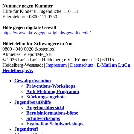
Nummer gegen Kummer
Hilfe für Kinder u. Jugendliche: 116 111
Elterntelefon: 0800 111 0550
Hilfe gegen digitale Gewalt
https://www.aktiv-gegen-digitale-gewalt.de/de/
Hilfetelefon für Schwangere in Not
0800 4040 0020 (kostenlos)
Aktuelles
TeleportMe_SB
© 2026 LuCa LuCa Heidelberg e.V. | Römerstr. 23 | 69115
Heidelberg-Weststadt |
Impressum
|
Datenschutz
|
E-Mail an LuCa
Heidelberg e.V.
Gewaltprävention
Präventions-Workshops
Anti-Mobbing-Programm
Stärkungsangebote
Jugendberufshilfe
Angebotsübersicht
Berufsinformations-börse
Schulworkshops
Evaluation Schulworkshops
Jugendtreff