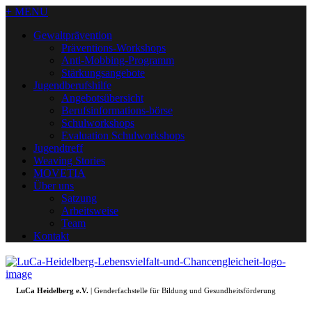
+ MENU
Gewaltprävention
Präventions-Workshops
Anti-Mobbing-Programm
Stärkungsangebote
Jugendberufshilfe
Angebotsübersicht
Berufsinformations-börse
Schulworkshops
Evaluation Schulworkshops
Jugendtreff
Weaving Stories
MOVETIA
Über uns
Satzung
Arbeitsweise
Team
Kontakt
LuCa Heidelberg e.V.
| Genderfachstelle für Bildung und Gesundheitsförderung