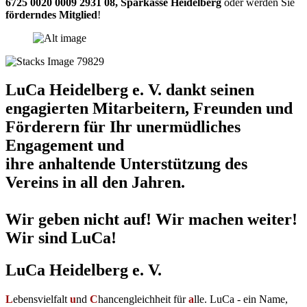
6725 0020 0009 2931 08
,
Sparkasse Heidelberg
oder werden Sie
förderndes Mitglied
!
LuCa Heidelberg e. V. dankt seinen
engagierten Mitarbeitern, Freunden und
Förderern für Ihr unermüdliches
Engagement und
ihre anhaltende Unterstützung des
Vereins in all den Jahren.
Wir geben nicht auf! Wir machen weiter!
Wir sind LuCa!
LuCa Heidelberg e. V.
L
ebensvielfalt
u
nd
C
hancengleichheit für
a
lle. LuCa - ein Name,