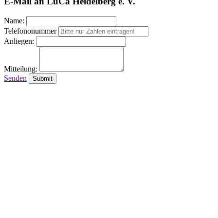
E-Mail an LuCa Heidelberg e. V.
Name:
Telefononummer
Anliegen:
Mitteilung:
Senden