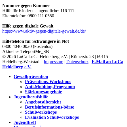
Nummer gegen Kummer
Hilfe für Kinder u. Jugendliche: 116 111
Elterntelefon: 0800 111 0550
Hilfe gegen digitale Gewalt
https://www.aktiv-gegen-digitale-gewalt.de/de/
Hilfetelefon für Schwangere in Not
0800 4040 0020 (kostenlos)
Aktuelles
TeleportMe_SB
© 2026 LuCa LuCa Heidelberg e.V. | Römerstr. 23 | 69115
Heidelberg-Weststadt |
Impressum
|
Datenschutz
|
E-Mail an LuCa
Heidelberg e.V.
Gewaltprävention
Präventions-Workshops
Anti-Mobbing-Programm
Stärkungsangebote
Jugendberufshilfe
Angebotsübersicht
Berufsinformations-börse
Schulworkshops
Evaluation Schulworkshops
Jugendtreff