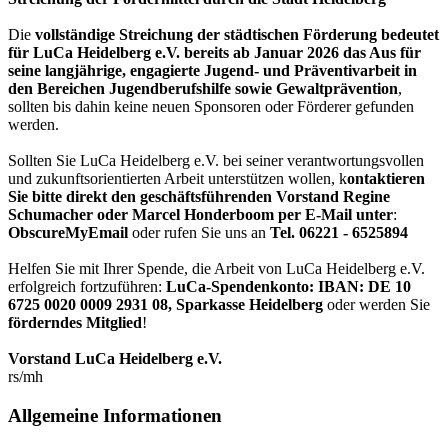
Die
vollständige Streichung der städtischen Förderung bedeutet
für LuCa Heidelberg e.V. bereits ab Januar 2026 das Aus für
seine langjährige, engagierte Jugend- und Präventivarbeit in
den Bereichen Jugendberufshilfe sowie Gewaltprävention
,
sollten bis dahin keine neuen Sponsoren oder Förderer gefunden
werden.
Sollten Sie LuCa Heidelberg e.V. bei seiner verantwortungsvollen
und zukunftsorientierten Arbeit unterstützen wollen, k
ontaktieren
Sie bitte direkt den geschäftsführenden Vorstand Regine
Schumacher oder Marcel Honderboom per E-Mail unter
:
ObscureMyEmail
oder rufen Sie uns an
Tel. 06221 - 6525894
Helfen Sie mit Ihrer Spende, die Arbeit von LuCa Heidelberg e.V.
erfolgreich fortzuführen:
LuCa-Spendenkonto: IBAN:
DE 10
6725 0020 0009 2931 08
,
Sparkasse Heidelberg
oder werden Sie
förderndes Mitglied
!
Vorstand LuCa Heidelberg e.V.
rs/mh
Allgemeine Informationen