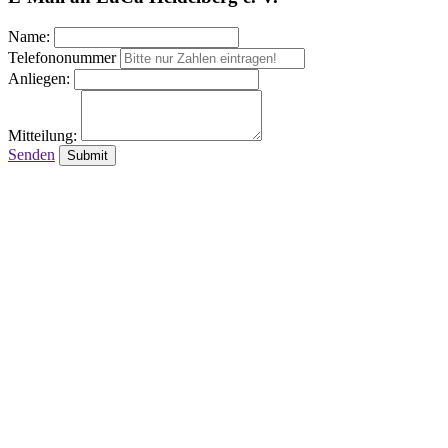
Name:
Telefononummer
Anliegen:
Mitteilung:
Senden