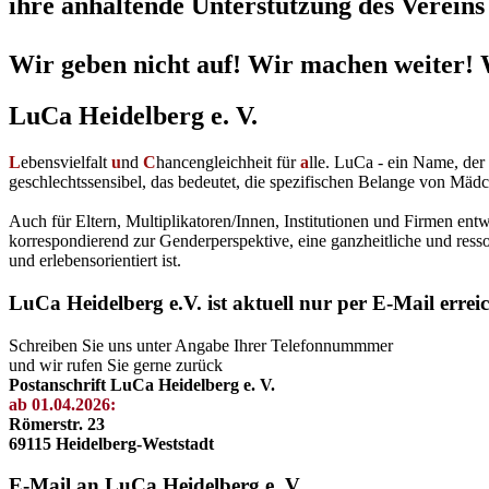
ihre anhaltende Unterstützung des Vereins 
Wir geben nicht auf! Wir machen weiter! 
LuCa Heidelberg e. V.
L
ebensvielfalt
u
nd
C
hancengleichheit für
a
lle. LuCa - ein Name, de
geschlechtssensibel, das bedeutet, die spezifischen Belange von Mädc
Auch für Eltern, Multiplikatoren/Innen, Institutionen und Firmen en
korrespondierend zur Genderperspektive, eine ganzheitliche und resso
und erlebensorientiert ist.
LuCa Heidelberg e.V. ist aktuell nur per E-Mail errei
Schreiben Sie uns unter Angabe Ihrer Telefonnummmer
und wir rufen Sie gerne zurück
Postanschrift LuCa Heidelberg e. V.
ab 01.04.2026:
Römerstr. 23
69115 Heidelberg-Weststadt
E-Mail an LuCa Heidelberg e. V.