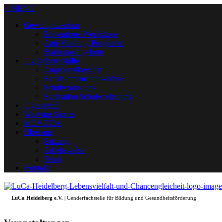
+ MENU
Gewaltprävention
Präventions-Workshops
Anti-Mobbing-Programm
Stärkungsangebote
Jugendberufshilfe
Angebotsübersicht
Berufsinformations-börse
Schulworkshops
Evaluation Schulworkshops
Jugendtreff
Weaving Stories
MOVETIA
Über uns
Satzung
Arbeitsweise
Team
Kontakt
LuCa Heidelberg e.V.
| Genderfachstelle für Bildung und Gesundheitsförderung