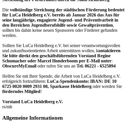
Die
vollständige Streichung der städtischen Förderung bedeutet
für LuCa Heidelberg e.V. bereits ab Januar 2026 das Aus für
seine langjährige, engagierte Jugend- und Präventivarbeit in
den Bereichen Jugendberufshilfe sowie Gewaltprävention
,
sollten bis dahin keine neuen Sponsoren oder Förderer gefunden
werden.
Sollten Sie LuCa Heidelberg e.V. bei seiner verantwortungsvollen
und zukunftsorientierten Arbeit unterstützen wollen, k
ontaktieren
Sie bitte direkt den geschäftsführenden Vorstand Regine
Schumacher oder Marcel Honderboom per E-Mail unter
:
ObscureMyEmail
oder rufen Sie uns an
Tel. 06221 - 6525894
Helfen Sie mit Ihrer Spende, die Arbeit von LuCa Heidelberg e.V.
erfolgreich fortzuführen:
LuCa-Spendenkonto: IBAN:
DE 10
6725 0020 0009 2931 08
,
Sparkasse Heidelberg
oder werden Sie
förderndes Mitglied
!
Vorstand LuCa Heidelberg e.V.
rs/mh
Allgemeine Informationen