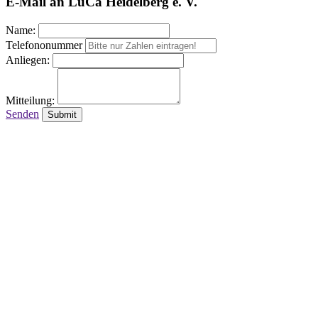
E-Mail an LuCa Heidelberg e. V.
Name:
Telefononummer
Anliegen:
Mitteilung:
Senden