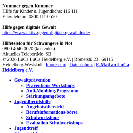
Nummer gegen Kummer
Hilfe für Kinder u. Jugendliche: 116 111
Elterntelefon: 0800 111 0550
Hilfe gegen digitale Gewalt
https://www.aktiv-gegen-digitale-gewalt.de/de/
Hilfetelefon für Schwangere in Not
0800 4040 0020 (kostenlos)
Aktuelles
TeleportMe_SB
© 2026 LuCa LuCa Heidelberg e.V. | Römerstr. 23 | 69115
Heidelberg-Weststadt |
Impressum
|
Datenschutz
|
E-Mail an LuCa
Heidelberg e.V.
Gewaltprävention
Präventions-Workshops
Anti-Mobbing-Programm
Stärkungsangebote
Jugendberufshilfe
Angebotsübersicht
Berufsinformations-börse
Schulworkshops
Evaluation Schulworkshops
Jugendtreff