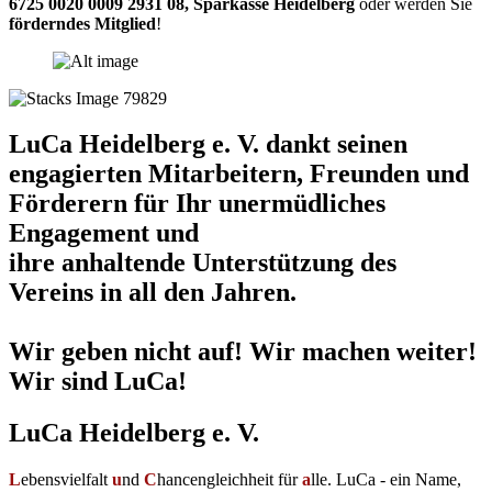
6725 0020 0009 2931 08
,
Sparkasse Heidelberg
oder werden Sie
förderndes Mitglied
!
LuCa Heidelberg e. V. dankt seinen
engagierten Mitarbeitern, Freunden und
Förderern für Ihr unermüdliches
Engagement und
ihre anhaltende Unterstützung des
Vereins in all den Jahren.
Wir geben nicht auf! Wir machen weiter!
Wir sind LuCa!
LuCa Heidelberg e. V.
L
ebensvielfalt
u
nd
C
hancengleichheit für
a
lle. LuCa - ein Name,