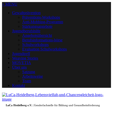
+ MENU
Gewaltprävention
Präventions-Workshops
Anti-Mobbing-Programm
Stärkungsangebote
Jugendberufshilfe
Angebotsübersicht
Berufsinformations-börse
Schulworkshops
Evaluation Schulworkshops
Jugendtreff
Weaving Stories
MOVETIA
Über uns
Satzung
Arbeitsweise
Team
Kontakt
LuCa Heidelberg e.V.
| Genderfachstelle für Bildung und Gesundheitsförderung