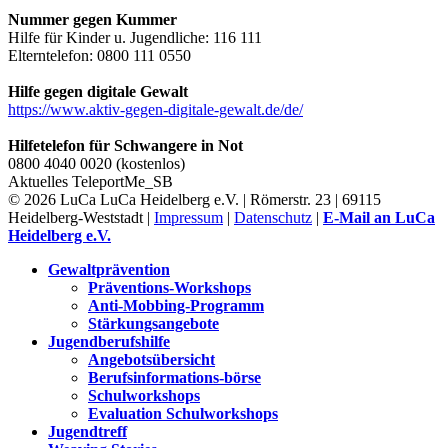
Nummer gegen Kummer
Hilfe für Kinder u. Jugendliche: 116 111
Elterntelefon: 0800 111 0550
Hilfe gegen digitale Gewalt
https://www.aktiv-gegen-digitale-gewalt.de/de/
Hilfetelefon für Schwangere in Not
0800 4040 0020 (kostenlos)
Aktuelles
TeleportMe_SB
© 2026 LuCa LuCa Heidelberg e.V. | Römerstr. 23 | 69115
Heidelberg-Weststadt |
Impressum
|
Datenschutz
|
E-Mail an LuCa
Heidelberg e.V.
Gewaltprävention
Präventions-Workshops
Anti-Mobbing-Programm
Stärkungsangebote
Jugendberufshilfe
Angebotsübersicht
Berufsinformations-börse
Schulworkshops
Evaluation Schulworkshops
Jugendtreff