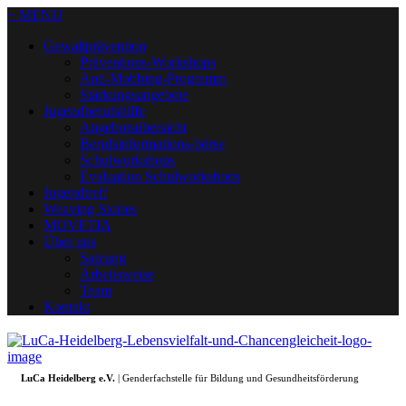
+ MENU
Gewaltprävention
Präventions-Workshops
Anti-Mobbing-Programm
Stärkungsangebote
Jugendberufshilfe
Angebotsübersicht
Berufsinformations-börse
Schulworkshops
Evaluation Schulworkshops
Jugendtreff
Weaving Stories
MOVETIA
Über uns
Satzung
Arbeitsweise
Team
Kontakt
LuCa Heidelberg e.V.
| Genderfachstelle für Bildung und Gesundheitsförderung