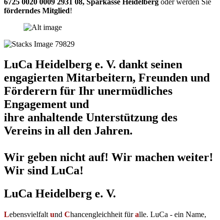
6725 0020 0009 2931 08
,
Sparkasse Heidelberg
oder werden Sie
förderndes Mitglied
!
LuCa Heidelberg e. V. dankt seinen
engagierten Mitarbeitern, Freunden und
Förderern für Ihr unermüdliches
Engagement und
ihre anhaltende Unterstützung des
Vereins in all den Jahren.
Wir geben nicht auf! Wir machen weiter!
Wir sind LuCa!
LuCa Heidelberg e. V.
L
ebensvielfalt
u
nd
C
hancengleichheit für
a
lle. LuCa - ein Name,