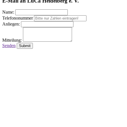
E-Mail an LuCa Heidelberg e. V.
Name:
Telefononummer
Anliegen:
Mitteilung:
Senden