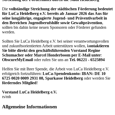
Die
vollständige Streichung der städtischen Förderung bedeutet
für LuCa Heidelberg e.V. bereits ab Januar 2026 das Aus für
seine langjährige, engagierte Jugend- und Präventivarbeit in
den Bereichen Jugendberufshilfe sowie Gewaltprävention
,
sollten bis dahin keine neuen Sponsoren oder Förderer gefunden
werden.
Sollten Sie LuCa Heidelberg e.V. bei seiner verantwortungsvollen
und zukunftsorientierten Arbeit unterstützen wollen, k
ontaktieren
Sie bitte direkt den geschäftsführenden Vorstand Regine
Schumacher oder Marcel Honderboom per E-Mail unter
:
ObscureMyEmail
oder rufen Sie uns an
Tel. 06221 - 6525894
Helfen Sie mit Ihrer Spende, die Arbeit von LuCa Heidelberg e.V.
erfolgreich fortzuführen:
LuCa-Spendenkonto: IBAN:
DE 10
6725 0020 0009 2931 08
,
Sparkasse Heidelberg
oder werden Sie
förderndes Mitglied
!
Vorstand LuCa Heidelberg e.V.
rs/mh
Allgemeine Informationen