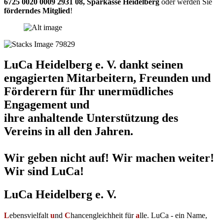
6725 0020 0009 2931 08
,
Sparkasse Heidelberg
oder werden Sie
förderndes Mitglied
!
LuCa Heidelberg e. V. dankt seinen
engagierten Mitarbeitern, Freunden und
Förderern für Ihr unermüdliches
Engagement und
ihre anhaltende Unterstützung des
Vereins in all den Jahren.
Wir geben nicht auf! Wir machen weiter!
Wir sind LuCa!
LuCa Heidelberg e. V.
L
ebensvielfalt
u
nd
C
hancengleichheit für
a
lle. LuCa - ein Name,