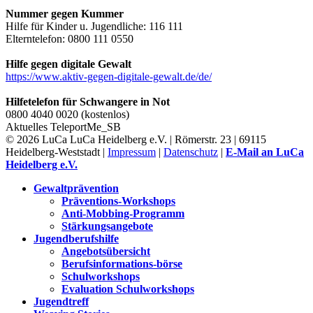
Nummer gegen Kummer
Hilfe für Kinder u. Jugendliche: 116 111
Elterntelefon: 0800 111 0550
Hilfe gegen digitale Gewalt
https://www.aktiv-gegen-digitale-gewalt.de/de/
Hilfetelefon für Schwangere in Not
0800 4040 0020 (kostenlos)
Aktuelles
TeleportMe_SB
© 2026 LuCa LuCa Heidelberg e.V. | Römerstr. 23 | 69115
Heidelberg-Weststadt |
Impressum
|
Datenschutz
|
E-Mail an LuCa
Heidelberg e.V.
Gewaltprävention
Präventions-Workshops
Anti-Mobbing-Programm
Stärkungsangebote
Jugendberufshilfe
Angebotsübersicht
Berufsinformations-börse
Schulworkshops
Evaluation Schulworkshops
Jugendtreff