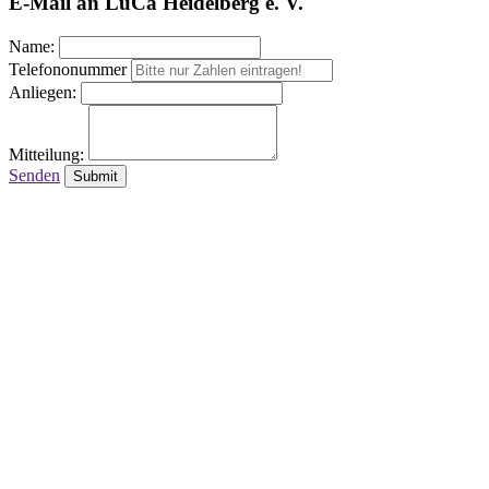
E-Mail an LuCa Heidelberg e. V.
Name:
Telefononummer
Anliegen:
Mitteilung:
Senden