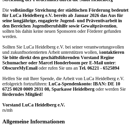
Die
vollständige Streichung der städtischen Förderung bedeutet
für LuCa Heidelberg e.V. bereits ab Januar 2026 das Aus für
seine langjährige, engagierte Jugend- und Präventivarbeit in
den Bereichen Jugendberufshilfe sowie Gewaltprävention
,
sollten bis dahin keine neuen Sponsoren oder Förderer gefunden
werden.
Sollten Sie LuCa Heidelberg e.V. bei seiner verantwortungsvollen
und zukunftsorientierten Arbeit unterstützen wollen, k
ontaktieren
Sie bitte direkt den geschäftsführenden Vorstand Regine
Schumacher oder Marcel Honderboom per E-Mail unter
:
ObscureMyEmail
oder rufen Sie uns an
Tel. 06221 - 6525894
Helfen Sie mit Ihrer Spende, die Arbeit von LuCa Heidelberg e.V.
erfolgreich fortzuführen:
LuCa-Spendenkonto: IBAN:
DE 10
6725 0020 0009 2931 08
,
Sparkasse Heidelberg
oder werden Sie
förderndes Mitglied
!
Vorstand LuCa Heidelberg e.V.
rs/mh
Allgemeine Informationen