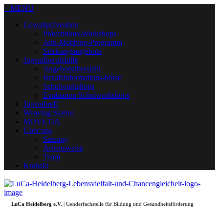
+ MENU
Gewaltprävention
Präventions-Workshops
Anti-Mobbing-Programm
Stärkungsangebote
Jugendberufshilfe
Angebotsübersicht
Berufsinformations-börse
Schulworkshops
Evaluation Schulworkshops
Jugendtreff
Weaving Stories
MOVETIA
Über uns
Satzung
Arbeitsweise
Team
Kontakt
LuCa Heidelberg e.V.
| Genderfachstelle für Bildung und Gesundheitsförderung