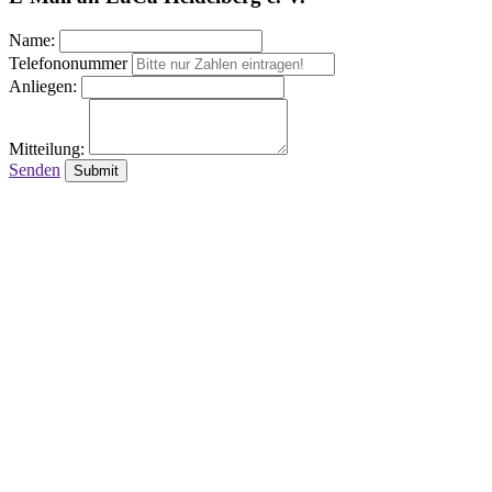
Name:
Telefononummer
Anliegen:
Mitteilung:
Senden