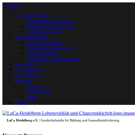
+ MENU
Gewaltprävention
Präventions-Workshops
Anti-Mobbing-Programm
Stärkungsangebote
Jugendberufshilfe
Angebotsübersicht
Berufsinformations-börse
Schulworkshops
Evaluation Schulworkshops
Jugendtreff
Weaving Stories
MOVETIA
Über uns
Satzung
Arbeitsweise
Team
Kontakt
LuCa Heidelberg e.V.
| Genderfachstelle für Bildung und Gesundheitsförderung