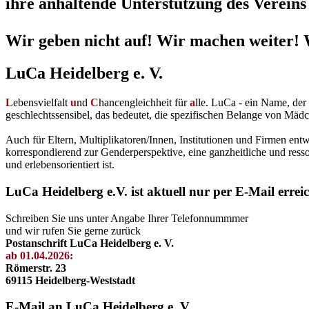
ihre anhaltende Unterstützung des Vereins 
Wir geben nicht auf! Wir machen weiter! 
LuCa Heidelberg e. V.
L
ebensvielfalt
u
nd
C
hancengleichheit für
a
lle. LuCa - ein Name, de
geschlechtssensibel, das bedeutet, die spezifischen Belange von Mädc
Auch für Eltern, Multiplikatoren/Innen, Institutionen und Firmen en
korrespondierend zur Genderperspektive, eine ganzheitliche und resso
und erlebensorientiert ist.
LuCa Heidelberg e.V. ist aktuell nur per E-Mail errei
Schreiben Sie uns unter Angabe Ihrer Telefonnummmer
und wir rufen Sie gerne zurück
Postanschrift LuCa Heidelberg e. V.
ab 01.04.2026:
Römerstr. 23
69115 Heidelberg-Weststadt
E-Mail an LuCa Heidelberg e. V.